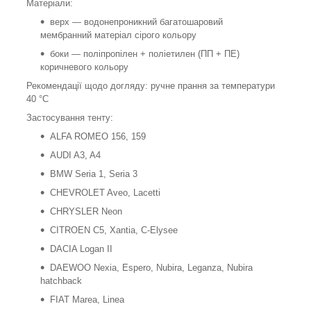
Матеріали:
верх — водонепроникний багатошаровий
мембранний матеріал сірого кольору
боки — поліпропілен + поліетилен (ПП + ПЕ)
коричневого кольору
Рекомендації щодо догляду: ручне прання за температури
40 °C
Застосування тенту:
ALFA ROMEO 156, 159
AUDI A3, A4
BMW Seria 1, Seria 3
CHEVROLET Aveo, Lacetti
CHRYSLER Neon
CITROEN C5, Xantia, C-Elysee
DACIA Logan II
DAEWOO Nexia, Espero, Nubira, Leganza, Nubira
hatchback
FIAT Marea, Linea