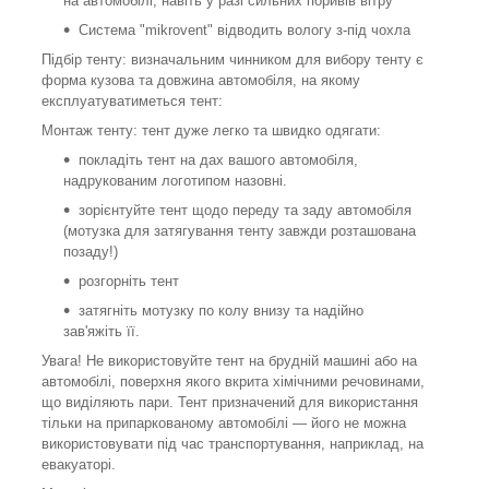
на автомобілі, навіть у разі сильних поривів вітру
Система "mikrovent" відводить вологу з-під чохла
Підбір тенту: визначальним чинником для вибору тенту є
форма кузова та довжина автомобіля, на якому
експлуатуватиметься тент:
Монтаж тенту: тент дуже легко та швидко одягати:
покладіть тент на дах вашого автомобіля,
надрукованим логотипом назовні.
зорієнтуйте тент щодо переду та заду автомобіля
(мотузка для затягування тенту завжди розташована
позаду!)
розгорніть тент
затягніть мотузку по колу внизу та надійно
зав'яжіть її.
Увага! Не використовуйте тент на брудній машині або на
автомобілі, поверхня якого вкрита хімічними речовинами,
що виділяють пари. Тент призначений для використання
тільки на припаркованому автомобілі — його не можна
використовувати під час транспортування, наприклад, на
евакуаторі.