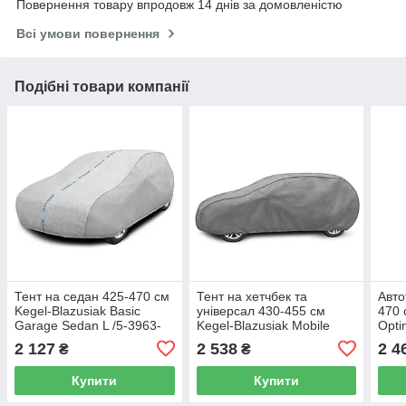
Повернення товару впродовж 14 днів за домовленістю
Всі умови повернення
Подібні товари компанії
Тент на седан 425-470 см
Тент на хетчбек та
Авто
Kegel-Blazusiak Basic
універсал 430-455 см
470 
Garage Sedan L /5-3963-
Kegel-Blazusiak Mobile
Opti
241-3021
Garage L2 Hatchback 5-
Seda
2 127
2 538
2 4
₴
₴
4105-248-3020
Купити
Купити