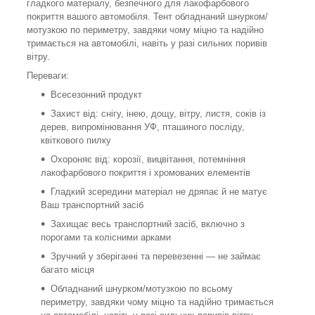
гладкого матеріалу, безпечного для лакофарбового
покриття вашого автомобіля. Тент обладнаний шнурком/
мотузкою по периметру, завдяки чому міцно та надійно
тримається на автомобілі, навіть у разі сильних поривів
вітру.
Переваги:
Всесезонний продукт
Захист від: снігу, інею, дощу, вітру, листя, соків із
дерев, випромінювання УФ, пташиного посліду,
квіткового пилку
Охороняє від: корозії, вицвітання, потемніння
лакофарбового покриття і хромованих елементів
Гладкий зсередини матеріал не дряпає й не матує
Ваш транспортний засіб
Захищає весь транспортний засіб, включно з
порогами та колісними арками
Зручний у зберіганні та перевезенні — не займає
багато місця
Обладнаний шнурком/мотузкою по всьому
периметру, завдяки чому міцно та надійно тримається