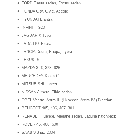
FORD Fiesta sedan, Focus sedan
HONDA City, Civic, Accord
HYUNDAI Elantra
INFINITI G20
JAGUAR X-Type
LADA 110, Priora
LANCIA Dedra, Kappa, Lybra
LEXUS IS
MAZDA 3, 6, 323, 626
MERCEDES Klasa C
MITSUBISHI Lancer
NISSAN Almera, Tiida sedan
OPEL Vectra, Astra III (H) sedan, Astra IV (J) sedan
PEUGEOT 405, 406, 407, 301
RENAULT Fluence, Megane sedan, Laguna hatchback
ROVER 45, 400, 600
SAAB 9-3 від 2004