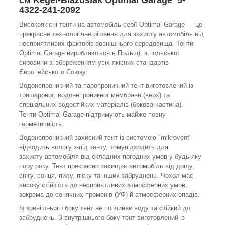
4322-241-2092
Високоякісні тенти на автомобіль серії Optimal Garage — це
прекрасне технологічне рішення для захисту автомобіля від
несприятливих факторів зовнішнього середовища. Тенти
Optimal Garage виробляються в Польщі, з польської
сировини зі збереженням усіх якісних стандартів
Європейського Союзу.
Водонепроникний та паропроникний тент виготовлений із
тришарової, водонепроникної мембрани (верх) та
спеціальних водостійких матеріалів (бокова частина).
Тенти Optimal Garage підтримують майже повну
герметичність.
Водонепроникний захисний тент із системою "mikrovent"
відводить вологу з-під тенту, томупідходить для
захисту автомобіля від складних погодних умов у будь-яку
пору року. Тент прекрасно захищає автомобіль від дощу,
снігу, сонця, пилу, піску та інших забруднень. Чохол має
високу стійкість до несприятливих атмосферних умов,
зокрема до сонячних променів (УФ) й атмосферних опадів.
Із зовнішнього боку тент не поглинає воду та стійкий до
забруднень. З внутрішнього боку тент виготовлений із