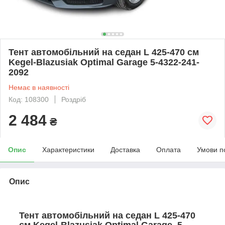
Тент автомобільний на седан L 425-470 см
Kegel-Blazusiak Optimal Garage 5-4322-241-
2092
Немає в наявності
Код: 108300
Роздріб
2 484
₴
Опис
Характеристики
Доставка
Оплата
Умови п
Опис
Тент автомобільний на седан L 425-470
см Kegel-Blazusiak Optimal Garage 5-