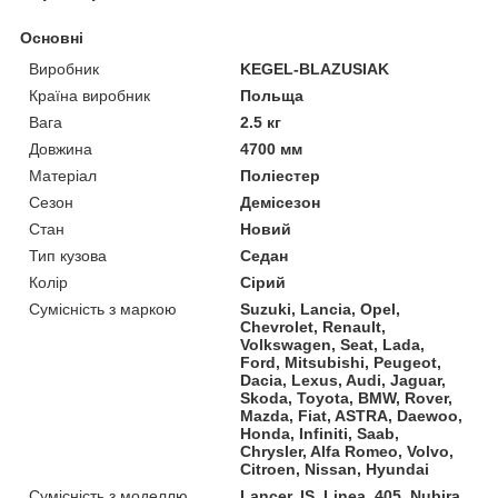
Основні
Виробник
KEGEL-BLAZUSIAK
Країна виробник
Польща
Вага
2.5 кг
Довжина
4700 мм
Матеріал
Поліестер
Сезон
Демісезон
Стан
Новий
Тип кузова
Седан
Колір
Сірий
Сумісність з маркою
Suzuki, Lancia, Opel,
Chevrolet, Renault,
Volkswagen, Seat, Lada,
Ford, Mitsubishi, Peugeot,
Dacia, Lexus, Audi, Jaguar,
Skoda, Toyota, BMW, Rover,
Mazda, Fiat, ASTRA, Daewoo,
Honda, Infiniti, Saab,
Chrysler, Alfa Romeo, Volvo,
Citroen, Nissan, Hyundai
Сумісність з моделлю
Lancer, IS, Linea, 405, Nubira,