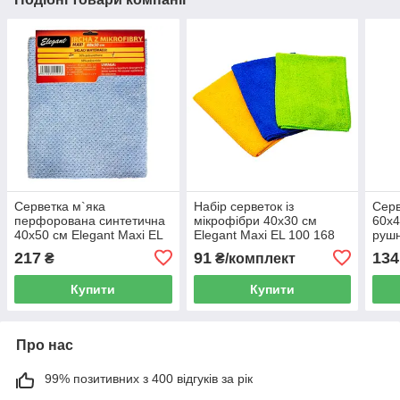
Серветка м`яка
Набір серветок із
Серв
перфорована синтетична
мікрофібри 40х30 см
60х4
40x50 см Elegant Maxi EL
Elegant Maxi EL 100 168
рушн
100 155
100 
217
91
134
₴
₴/комплект
Купити
Купити
Про нас
99% позитивних з 400 відгуків за рік