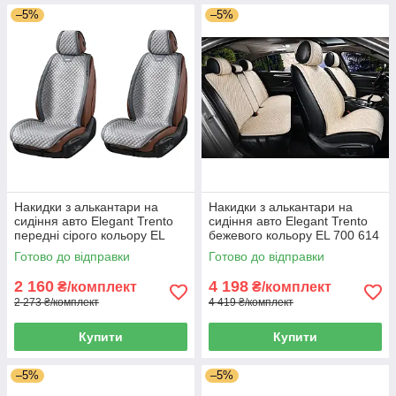
–5%
–5%
Накидки з алькантари на
Накидки з алькантари на
сидіння авто Elegant Trento
сидіння авто Elegant Trento
передні сірого кольору EL
бежевого кольору EL 700 614
700 603
Готово до відправки
Готово до відправки
2 160
4 198
₴/комплект
₴/комплект
2 273 ₴/комплект
4 419 ₴/комплект
Купити
Купити
–5%
–5%