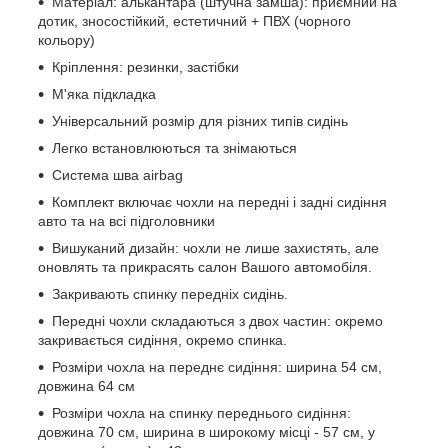
Матеріал: алькантара (штучна замша): приємний на
дотик, зносостійкий, естетичний + ПВХ (чорного
кольору)
Кріплення: резинки, застібки
М'яка підкладка
Універсальний розмір для різних типів сидінь
Легко встановлюються та знімаються
Система шва airbag
Комплект включає чохли на передні і задні сидіння
авто та на всі підголовники
Вишуканий дизайн: чохли не лише захистять, але
оновлять та прикрасять салон Вашого автомобіля.
Закривають спинку передніх сидінь.
Передні чохли складаються з двох частин: окремо
закривається сидіння, окремо спинка.
Розміри чохла на переднє сидіння: ширина 54 см,
довжина 64 см
Розміри чохла на спинку переднього сидіння:
довжина 70 см, ширина в широкому місці - 57 см, у