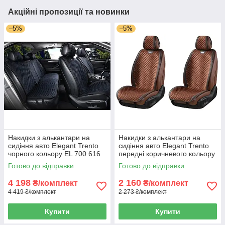
Акційні пропозиції та новинки
–5%
–5%
Накидки з алькантари на
Накидки з алькантари на
сидіння авто Elegant Trento
сидіння авто Elegant Trento
чорного кольору EL 700 616
передні коричневого кольору
EL 700 605
Готово до відправки
Готово до відправки
4 198
2 160
₴/комплект
₴/комплект
4 419 ₴/комплект
2 273 ₴/комплект
Купити
Купити