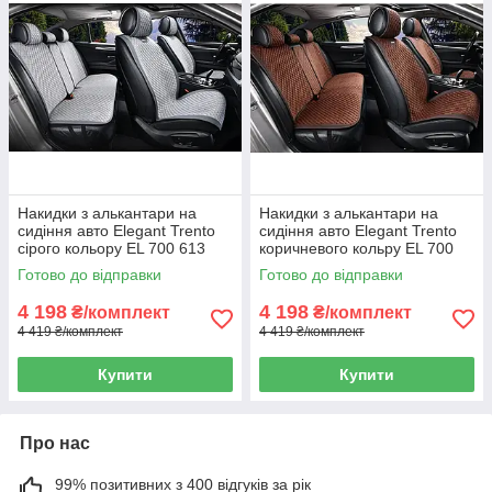
Накидки з алькантари на
Накидки з алькантари на
сидіння авто Elegant Trento
сидіння авто Elegant Trento
сірого кольору EL 700 613
коричневого кольру EL 700
615
Готово до відправки
Готово до відправки
4 198
4 198
₴/комплект
₴/комплект
4 419 ₴/комплект
4 419 ₴/комплект
Купити
Купити
Про нас
99% позитивних з 400 відгуків за рік