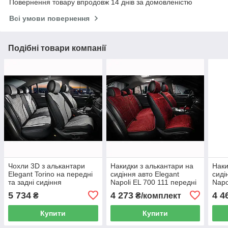
Повернення товару впродовж 14 днів за домовленістю
Всі умови повернення
Подібні товари компанії
Чохли 3D з алькантари
Накидки з алькантари на
Наки
Elegant Torino на передні
сидіння авто Elegant
сиді
та задні сидіння
Napoli EL 700 111 передні
Napo
автомобіля EL 700 123 сірі
та задні червоні
та з
5 734
4 273
4 4
₴
₴/комплект
Купити
Купити