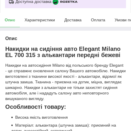
Доступна доставка
Опис
Характеристики
Доставка
Оплата
Умови п
Опис
Накидки на сидіння авто Elegant Milano
EL 700 315 з алькантари передні бежеві
Накидки на автосидіння Milano від польського бренду Elegant
- це справжнє оновлення салону Вашого автомобілю. Накидки
виготовлені з тканини високої якості - алькантари, відомої як
штучна замша. Тканина - приємна на дотик, міцна, виглядає
шикарно. Накидки з алькантари не тільки захистят сидіння
автомобіля, але і нададуть салону авто неповторного
вишуканого вигляду.
Особливості товару:
Висока якість виготовлення
Матеріал: алькантара (штучна замша): приємний на
дотик, зносостійкий, естетичний