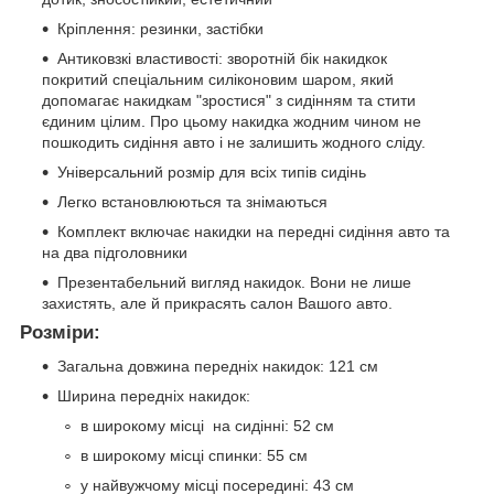
Кріплення: резинки, застібки
Антиковзкі властивості: зворотній бік накидкок
покритий спеціальним силіконовим шаром, який
допомагає накидкам "зростися" з сидінням та стити
єдиним цілим. Про цьому накидка жодним чином не
пошкодить сидіння авто і не залишить жодного сліду.
Універсальний розмір для всіх типів сидінь
Легко встановлюються та знімаються
Комплект включає накидки на передні сидіння авто та
на два підголовники
Презентабельний вигляд накидок. Вони не лише
захистять, але й прикрасять салон Вашого авто.
Розміри:
Загальна довжина передніх накидок: 121 см
Ширина передніх накидок:
в широкому місці на сидінні: 52 см
в широкому місці спинки: 55 см
у найвужчому місці посередині: 43 см