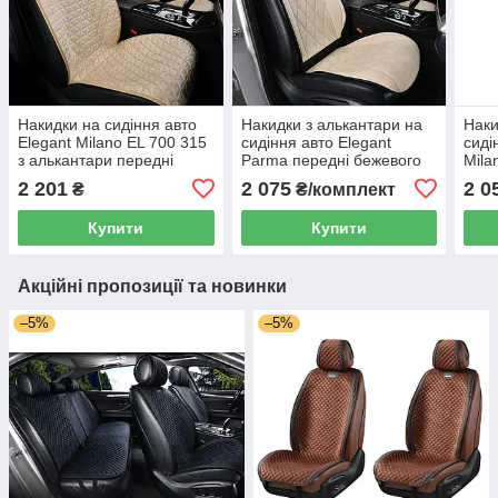
Накидки на сидіння авто
Накидки з алькантари на
Наки
Elegant Milano EL 700 315
сидіння авто Elegant
сиді
з алькантари передні
Parma передні бежевого
Mila
бежеві
кольору з перфорацією EL
альк
2 201
2 075
2 0
₴
₴/комплект
700 704
коль
Купити
Купити
Акційні пропозиції та новинки
–5%
–5%