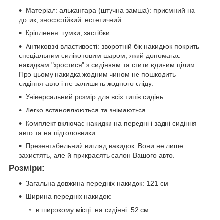
Матеріал: алькантара (штучна замша): приємний на
дотик, зносостійкий, естетичний
Кріплення: гумки, застібки
Антиковзкі властивості: зворотній бік накидкок покрить
спеціальним силіконовим шаром, який допомагає
накидкам "зростися" з сидінням та стити єдиним цілим.
Про цьому накидка жодним чином не пошкодить
сидіння авто і не залишить жодного сліду.
Універсальний розмір для всіх типів сидінь
Легко встановлюються та знімаються
Комплект включає накидки на передні і задні сидіння
авто та на підголовники
Презентабельний вигляд накидок. Вони не лише
захистять, але й прикрасять салон Вашого авто.
Розміри:
Загальна довжина передніх накидок: 121 см
Ширина передніх накидок:
в широкому місці на сидінні: 52 см