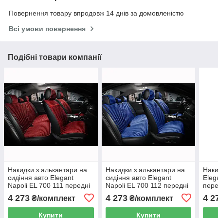
Повернення товару впродовж 14 днів за домовленістю
Всі умови повернення
Подібні товари компанії
Накидки з алькантари на
Накидки з алькантари на
Наки
сидіння авто Elegant
сидіння авто Elegant
Eleg
Napoli EL 700 111 передні
Napoli EL 700 112 передні
пере
та задні червоні
та задні синього кольору
альк
4 273
4 273
4 2
₴/комплект
₴/комплект
Купити
Купити