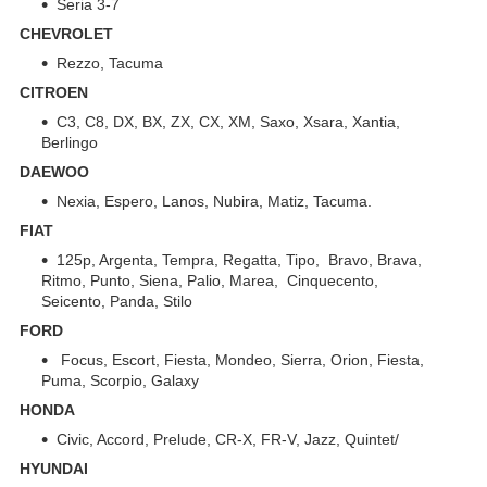
Seria 3-7
CHEVROLET
Rezzo, Tacuma
CITROEN
C3, C8, DX, BX, ZX, CX, XM, Saxo, Xsara, Xantia,
Berlingo
DAEWOO
Nexia, Espero, Lanos, Nubira, Matiz, Tacuma.
FIAT
125p, Argenta, Tempra, Regatta, Tipo, Bravo, Brava,
Ritmo, Punto, Siena, Palio, Marea, Cinquecento,
Seicento, Panda, Stilo
FORD
Focus, Escort, Fiesta, Mondeo, Sierra, Orion, Fiesta,
Puma, Scorpio, Galaxy
HONDA
Civic, Accord, Prelude, CR-X, FR-V, Jazz, Quintet/
HYUNDAI