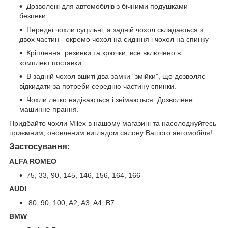
Дозволені для автомобілів з бічними подушками
безпеки
Передні чохли суцільні, а задній чохол складається з
двох частин - окремо чохол на сидіння і чохол на спинку
Кріплення: резинки та крючки, все включено в
комплект поставки
В задній чохол вшиті два замки "змійки", що дозволяє
відкидати за потреби середню частину спинки.
Чохли легко надіваються і знімаються. Дозволене
машинне прання.
Придбайте чохли Milex в нашому магазині та насолоджуйтесь
приємним, оновленим виглядом салону Вашого автомобіля!
Застосування:
ALFA ROMEO
75, 33, 90, 145, 146, 156, 164, 166
AUDI
80, 90, 100, A2, A3, A4, B7
BMW