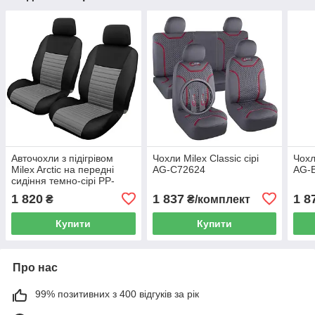
Авточохли з підігрівом
Чохли Milex Classic сірі
Чохл
Milex Arctic на передні
AG-C72624
AG-
сидіння темно-сірі PP-
A54018
1 820
1 837
1 8
₴
₴/комплект
Купити
Купити
Про нас
99% позитивних з 400 відгуків за рік