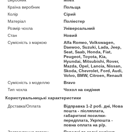
Країна виробник
Польща
Колір
Сірий
Матеріал
Поліестер
Розмір чохла
Універсальний
Стан
Новий
Сумісність з маркою
Alfa Romeo, Volkswagen,
Daewoo, Suzuki, Lada, Jeep,
Seat, Saab, Honda, Fiat,
Peugeot, Toyota, Kia,
Hyundai, Mitsubishi, Rover,
Mazda, Opel, Lancia, Nissan,
Skoda, Chevrolet, Ford, Audi,
Volvo, BMW, Citroen, Renault
Сумісність з моделлю
Bravo
Тип чохла
Чохол на сидіння
Користувальницькі характеристики
Доставка/Оплата
Відправка 1-2 роб. дні, Нова
пошта - післяплата,
габаритині посилки-
передплата, Укрпошта -
повна оплата на р/р.
Застосування товару
Передні та задні сидіння