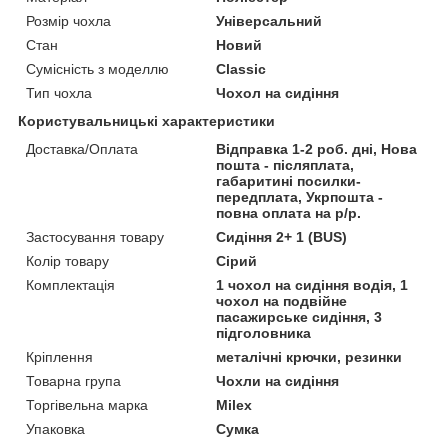
Розмір чохла
Універсальний
Стан
Новий
Сумісність з моделлю
Classic
Тип чохла
Чохол на сидіння
Користувальницькі характеристики
Доставка/Оплата
Відправка 1-2 роб. дні, Нова
пошта - післяплата,
габаритині посилки-
передплата, Укрпошта -
повна оплата на р/р.
Застосування товару
Сидіння 2+ 1 (BUS)
Колір товару
Сірий
Комплектація
1 чохол на сидіння водія, 1
чохол на подвійне
пасажирське сидіння, 3
підголовника
Кріплення
металічні крючки, резинки
Товарна група
Чохли на сидіння
Торгівельна марка
Milex
Упаковка
Сумка