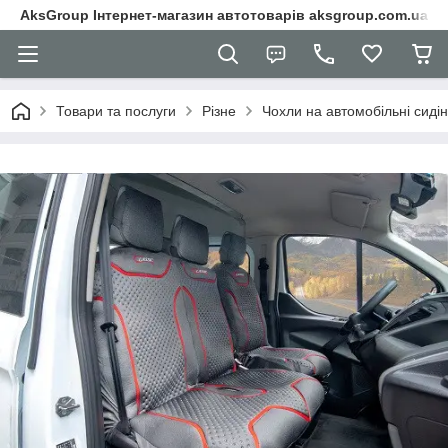
AksGroup Інтернет-магазин автотоварів aksgroup.com.ua
Товари та послуги
Різне
Чохли на автомобільні сиді