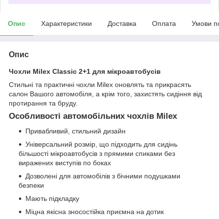
Опис
Характеристики
Доставка
Оплата
Умови п
Опис
Чохли Milex Classic 2+1 для мікроавтобусів
Стильні та практичні чохли Milex оновлять та прикрасять
салон Вашого автомобіля, а крім того, захистять сидіння від
протирання та бруду.
Особливості автомобільних чохлів Milex
Привабливий, стильний дизайн
Універсальний розмір, що підходить для сидінь
більшості мікроавтобусів з прямими спиками без
виражених виступів по боках
Дозволені для автомобілів з бічними подушками
безпеки
Мають підкладку
Міцна якісна зносостійка приємна на дотик