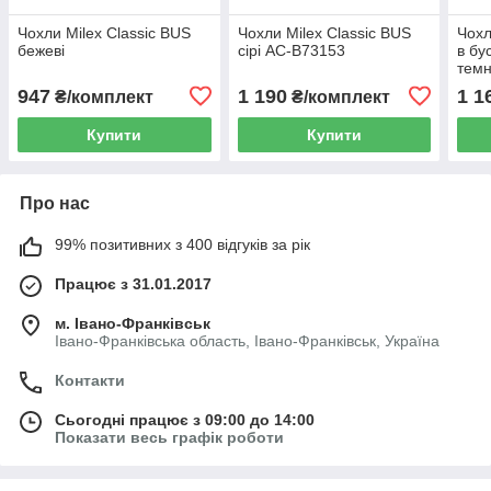
Чохли Milex Classic BUS
Чохли Milex Classic BUS
Чохл
бежеві
сірі AC-B73153
в бу
темн
947
1 190
1 1
₴/комплект
₴/комплект
Купити
Купити
Про нас
99% позитивних з 400 відгуків за рік
Працює з 31.01.2017
м. Івано-Франківськ
Івано-Франківська область, Івано-Франківськ, Україна
Контакти
Сьогодні працює з 09:00 до 14:00
Показати весь графік роботи