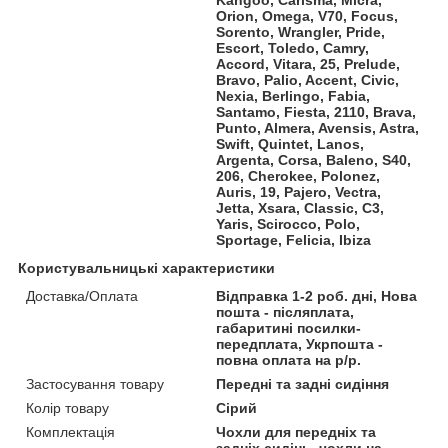
Orion, Omega, V70, Focus,
Sorento, Wrangler, Pride,
Escort, Toledo, Camry,
Accord, Vitara, 25, Prelude,
Bravo, Palio, Accent, Civic,
Nexia, Berlingo, Fabia,
Santamo, Fiesta, 2110, Brava,
Punto, Almera, Avensis, Astra,
Swift, Quintet, Lanos,
Argenta, Corsa, Baleno, S40,
206, Cherokee, Polonez,
Auris, 19, Pajero, Vectra,
Jetta, Xsara, Classic, C3,
Yaris, Scirocco, Polo,
Sportage, Felicia, Ibiza
Користувальницькі характеристики
Доставка/Оплата
Відправка 1-2 роб. дні, Нова
пошта - післяплата,
габаритині посилки-
передплата, Укрпошта -
повна оплата на р/р.
Застосування товару
Передні та задні сидіння
Колір товару
Сірий
Комплектація
Чохли для передніх та
задніх сидінь, чохли на