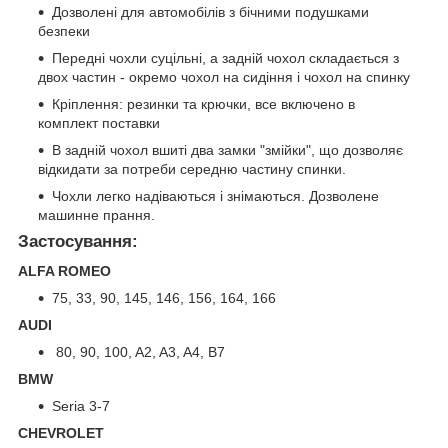
Дозволені для автомобілів з бічними подушками
безпеки
Передні чохли суцільні, а задній чохол складається з
двох частин - окремо чохол на сидіння і чохол на спинку
Кріплення: резинки та крючки, все включено в
комплект поставки
В задній чохол вшиті два замки "змійки", що дозволяє
відкидати за потреби середню частину спинки.
Чохли легко надіваються і знімаються. Дозволене
машинне прання.
Застосування:
ALFA ROMEO
75, 33, 90, 145, 146, 156, 164, 166
AUDI
80, 90, 100, A2, A3, A4, B7
BMW
Seria 3-7
CHEVROLET