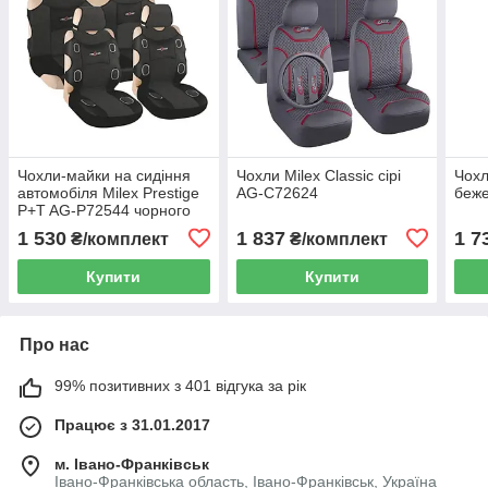
Чохли-майки на сидіння
Чохли Milex Classic сірі
Чохл
автомобіля Milex Prestige
AG-C72624
беже
P+T AG-P72544 чорного
кольору
1 530
1 837
1 7
₴/комплект
₴/комплект
Купити
Купити
Про нас
99% позитивних з 401 відгука за рік
Працює з 31.01.2017
м. Івано-Франківськ
Івано-Франківська область, Івано-Франківськ, Україна