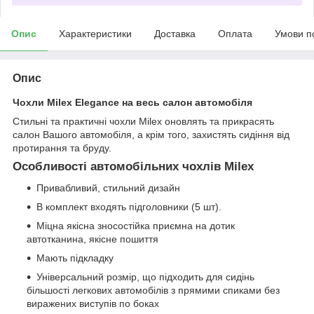
Опис
Характеристики
Доставка
Оплата
Умови п
Опис
Чохли Milex Elegance на весь салон автомобіля
Стильні та практичні чохли Milex оновлять та прикрасять
салон Вашого автомобіля, а крім того, захистять сидіння від
протирання та бруду.
Особливості автомобільних чохлів Milex
Привабливий, стильний дизайн
В комплект входять підголовники (5 шт).
Міцна якісна зносостійка приємна на дотик
автотканина, якісне пошиття
Мають підкладку
Універсальний розмір, що підходить для сидінь
більшості легкових автомобілів з прямими спиками без
виражених виступів по боках