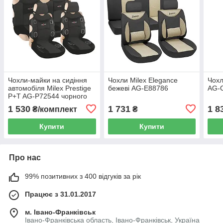
Чохли-майки на сидіння
Чохли Milex Elegance
Чохл
автомобіля Milex Prestige
бежеві AG-E88786
AG-
P+T AG-P72544 чорного
кольору
1 530
1 731
1 8
₴/комплект
₴
Купити
Купити
Про нас
99% позитивних з 400 відгуків за рік
Працює з 31.01.2017
м. Івано-Франківськ
Івано-Франківська область, Івано-Франківськ, Україна