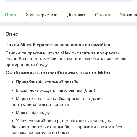
Опис
Характеристики
Доставка
Оплата
Умови п
Опис
Чохли Milex Elegance на весь салон автомобіля
Стильні та практичні чохли Milex оновлять та прикрасять
салон Вашого автомобіля, а крім того, захистять сидіння від
протирання та бруду.
Особливості автомобільних чохлів Milex
Привабливий, стильний дизайн
В комплект входять підголовники (5 шт).
Міцна якісна зносостійка приємна на дотик
автотканина, якісне пошиття
Мають підкладку
Універсальний розмір, що підходить для сидінь
більшості легкових автомобілів з прямими спиками без
виражених виступів по боках