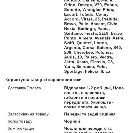
Orion, Omega, V70, Focus,
Sorento, Wrangler, Pride,
Escort, Toledo, Camry,
Accord, Vitara, 25, Prelude,
Bravo, Palio, Accent, Civic,
Nexia, Berlingo, Fabia,
Santamo, Fiesta, 2110, Brava,
Punto, Almera, Avensis, Astra,
Swift, Quintet, Lanos,
Argenta, Corsa, Baleno, S40,
206, Cherokee, Polonez,
Auris, 19, Pajero, Vectra,
Jetta, Xsara, Classic, C3,
Yaris, Scirocco, Polo,
Sportage, Felicia, Ibiza
Користувальницькі характеристики
Доставка/Оплата
Відправка 1-2 роб. дні, Нова
пошта - післяплата,
габаритині посилки-
передплата, Укрпошта -
повна оплата на р/р.
Застосування товару
Передні та задні сидіння
Колір товару
Чорний
Комплектація
Чохли для передніх та
задніх сидінь, чохли на