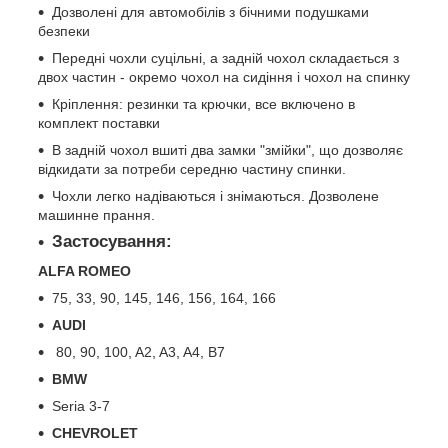
Дозволені для автомобілів з бічними подушками
безпеки
Передні чохли суцільні, а задній чохол складається з
двох частин - окремо чохол на сидіння і чохол на спинку
Кріплення: резинки та крючки, все включено в
комплект поставки
В задній чохол вшиті два замки "змійки", що дозволяє
відкидати за потреби середню частину спинки.
Чохли легко надіваються і знімаються. Дозволене
машинне прання.
Застосування:
ALFA ROMEO
75, 33, 90, 145, 146, 156, 164, 166
AUDI
80, 90, 100, A2, A3, A4, B7
BMW
Seria 3-7
CHEVROLET