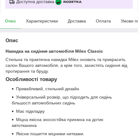
Доступна доставка
Опис
Характеристики
Доставка
Оплата
Умови п
Опис
Накидка на сидіння автомобіля Milex Classic
Стильна та практична накидка Milex оновить та прикрасить
салон Вашого автомобіля, а крім того, захистять сидіння від
протирання та бруду.
Особливості товару
Привабливий, стильний дизайн
Універсальний розмір, що підходить для сидінь
більшості автомобільних сидінь
Має підкладку
Міцна якісна зносостійка приємна на дотик
автотканина
Якісне пошиття міцними нитками.