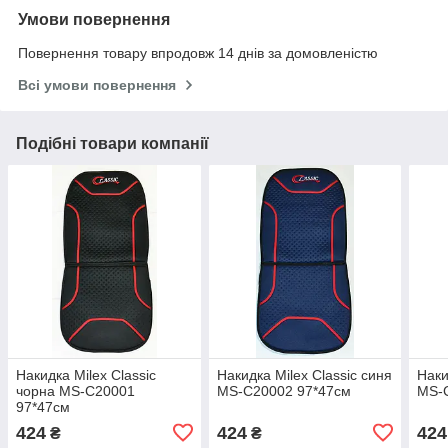
Умови повернення
Повернення товару впродовж 14 днів за домовленістю
Всі умови повернення
Подібні товари компанії
Накидка Milex Classic
Накидка Milex Classic синя
Наки
чорна MS-C20001
MS-C20002 97*47см
MS-
97*47см
424
424
424
₴
₴