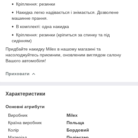
Кріплення: резинки
Накидка легко надівається і знімається. Дозволене
машинне прання.
В комплекті: одна накидка
Кріплення: резинки (кріпиться за спинку та під
сидінням)
Придбайте накидку Milex в нашому магазині та
насолоджуйтесь приємним, оновленим виглядом салону
Вашого автомобіля!
Приховати
Характеристики
Основні атрибути
Виробник
Milex
Країна виробник
Польща
Колір
Бордовий
Матеріал
Поліестер