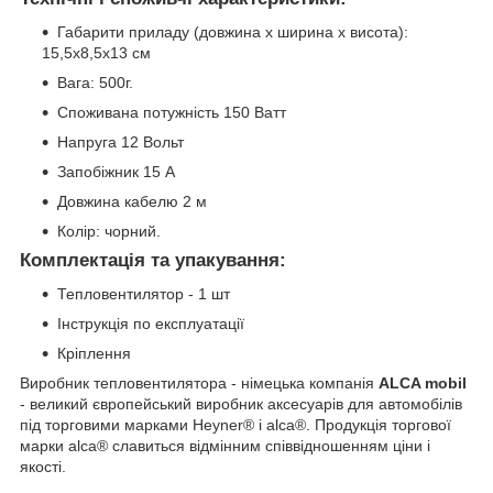
Габарити приладу (довжина х ширина х висота):
15,5x8,5x13 см
Вага: 500г.
Споживана потужність 150 Ватт
Напруга 12 Вольт
Запобіжник 15 A
Довжина кабелю 2 м
Колір: чорний.
Комплектація та упакування:
Тепловентилятор - 1 шт
Інструкція по експлуатації
Кріплення
Виробник тепловентилятора - німецька компанія
ALCA mobil
- великий європейський виробник аксесуарів для автомобілів
під торговими марками Heyner® і аlca®. Продукція торгової
марки аlca® славиться відмінним співвідношенням ціни і
якості.