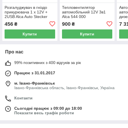
Розгалуджувач в гніздо
Тепловентилятор
Авто
прикурювача 1 х 12V +
автомобільний 12V 3в1
авто
2USB Alca Auto Stecker
Alca 544 000
дизе
510 100
12/2
456
900
7 3
₴
₴
Eleg
Купити
Купити
Про нас
99% позитивних з 400 відгуків за рік
Працює з 31.01.2017
м. Івано-Франківськ
Івано-Франківська область, Івано-Франківськ, Україна
Контакти
Сьогодні працює з 09:00 до 18:00
Показати весь графік роботи