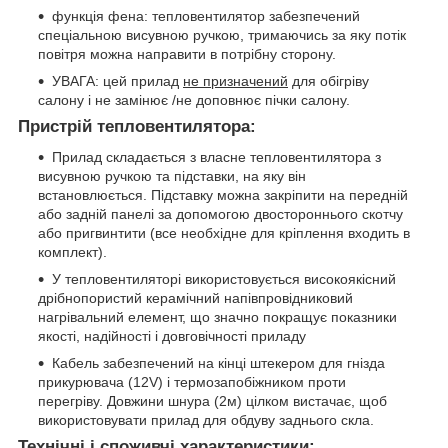
функція фена: тепловентилятор забезпечений
спеціальною висувною ручкою, тримаючись за яку потік
повітря можна направити в потрібну сторону.
УВАГА: цей прилад
не призначений
для обігріву
салону і не замінює /не доповнює пічки салону.
Пристрій тепловентилятора:
Прилад складається з власне тепловентилятора з
висувною ручкою та підставки, на яку він
встановлюється. Підставку можна закріпити на передній
або задній панелі за допомогою двостороннього скотчу
або пригвинтити (все необхідне для кріплення входить в
комплект).
У тепловентиляторі використовується високоякісний
дрібнопористий керамічний напівпровідниковий
нагрівальний елемент, що значно покращує показники
якості, надійності і довговічності приладу
Кабель забезпечений на кінці штекером для гнізда
прикурювача (12V) і термозапобіжником проти
перегріву. Довжини шнура (2м) цілком вистачає, щоб
використовувати прилад для обдуву заднього скла.
Технічні і споживчі характеристики: