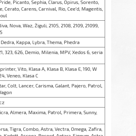
ride, Picanto, Sephia, Clarus, Opirus, Sorento,
, Cerato, Carens, Carnival, Rio, Cee'd, Magentis,
Soul
Niva, Nova, Waz, Żiguli, 2105, 2108, 2109, 21099,
15
, Dedra, Kappa, Lybra, Thema, Phedra
 121, 323, 626, Demio, Milenia, MPV, Xedos 6, seria
printer, Vito, Klasa A, Klasa B, Klasa E, 190, W
24, Veneo, Klasa C
ar, Colt, Lancer, Carisma, Galant, Pajero, Patrol,
Wagon
cz
cra, Almera, Maxima, Patrol, Primera, Sunny,
orsa, Tigra, Combo, Astra, Vectra, Omega, Zafira,
, Kadett, Ascona, Record, Antara, Signum, Astra