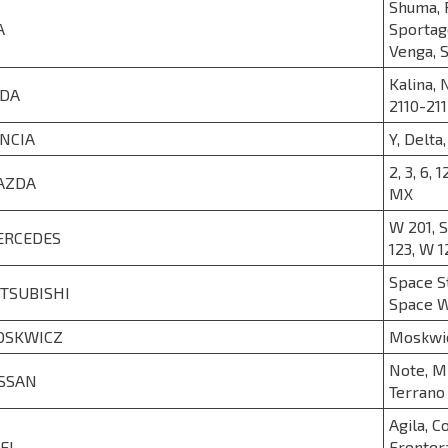
Shuma, P
A
Sportage
Venga, 
Kalina, 
DA
2110-21
NCIA
Y, Delta
2, 3, 6,
AZDA
MX
W 201, S
ERCEDES
123, W 1
Space St
TSUBISHI
Space 
OSKWICZ
Moskwi
Note, Mi
SSAN
Terrano
Agila, C
EL
Frontera