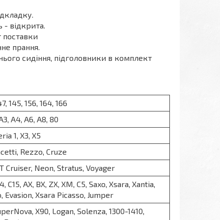
ідкладку.
 - відкрита.
т поставки
не прання.
днього сидіння, підголовники в комплект
47, 145, 156, 164, 166
 A3, A4, A6, A8, 80
Seria 1, X3, X5
cetti, Rezzo, Cruze
 Cruiser, Neon, Stratus, Voyager
C4, C15, AX, BX, ZX, XM, C5, Saxo, Xsara, Xantia,
, Evasion, Xsara Picasso, Jumper
perNova, X90, Logan, Solenza, 1300-1410,