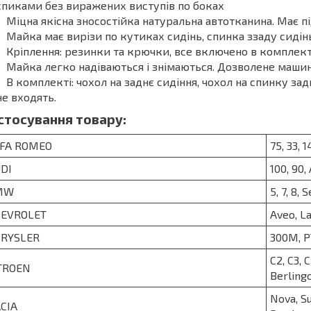
спиками без виражених виступів по боках
Міцна якісна зносостійка натуральна автотканина. Має п
Майка має вирізи по кутиках сидінь, спинка ззаду сидінь
Кріплення: резинки та крючки, все включено в комплек
Майка легко надіваються і знімаються. Дозволене машин
В комплекті: чохол на заднє сидіння, чохол на спинку за
не входять.
стосування товару:
FA ROMEO
75, 33, 1
DI
100, 90,
MW
5, 7, 8, 
EVROLET
Aveo, La
RYSLER
300M, PT
C2, C3, 
TROEN
Berlingo
Nova, Su
CIA