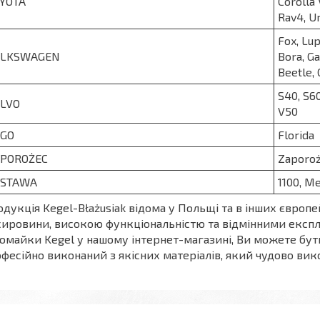
YOTA
Corolla 
Rav4, U
Fox, Lup
OLKSWAGEN
Bora, Ga
Beetle, 
S40, S60
LVO
V50
GO
Florida
POROŻEC
Zaporo
ASTAWA
1100, M
дукція Kegel-Błażusiak відома у Польщі та в інших євро
сировини, високою функціональністю та відмінними експ
омайки Kegel у нашому інтернет-магазині, Ви можете бу
фесійно виконаний з якісних матеріалів, який чудово вик