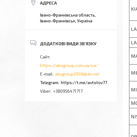
KI
Івано-Франківська область,
Івано-Франківськ, Україна
LA
LA
M
https://aksgroup.com.ua/ua/
M
aksgroup2009@ukr.net
https://t.me/avtotov77
MI
+380956471717
M
NI
OP