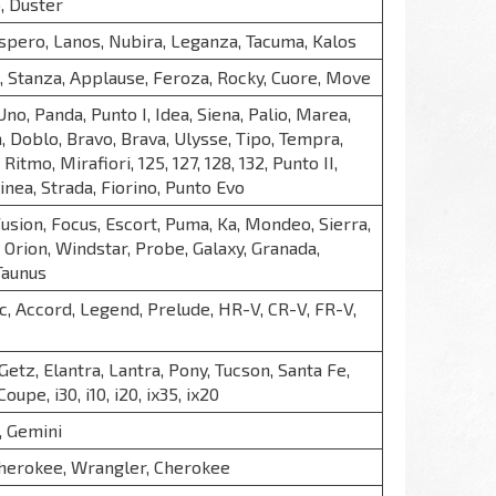
, Duster
spero, Lanos, Nubira, Leganza, Tacuma, Kalos
, Stanza, Applause, Feroza, Rocky, Cuore, Move
no, Panda, Punto I, Idea, Siena, Palio, Marea,
, Doblo, Bravo, Brava, Ulysse, Tipo, Tempra,
Ritmo, Mirafiori, 125, 127, 128, 132, Punto II,
Linea, Strada, Fiorino, Punto Evo
Fusion, Focus, Escort, Puma, Ka, Mondeo, Sierra,
 Orion, Windstar, Probe, Galaxy, Granada,
Taunus
vic, Accord, Legend, Prelude, HR-V, CR-V, FR-V,
Getz, Elantra, Lantra, Pony, Tucson, Santa Fe,
oupe, i30, i10, i20, ix35, ix20
, Gemini
herokee, Wrangler, Cherokee