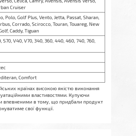
Verso, Celica, Camry, Avensis, Avensis Verso,
rban Cruiser
o, Polo, Golf Plus, Vento, Jetta, Passat, Sharan,
rbus, Corrado, Scirocco, Touran, Touareg, New
Golf, Caddy, Tiguan
, S70, V40, V70, 340, 360, 440, 460, 740, 760,
żec
editeran, Comfort
пейських країнах високою якістю виконання
луатаційними властивостями. Купуючи
ти впевненими в тому, що придбали продукт
онуватиме свої функції.