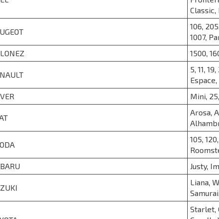
Classic,
106, 205
UGEOT
1007, Pa
LONEZ
1500, 16
5, 11, 1
NAULT
Espace, 
VER
Mini, 25
Arosa, A
AT
Alhamb
105, 120
ODA
Roomster
UBARU
Justy, I
Liana, W
ZUKI
Samurai,
Starlet, 