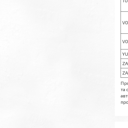
TO
V
VO
YU
ZA
Z
Про
та 
авт
про