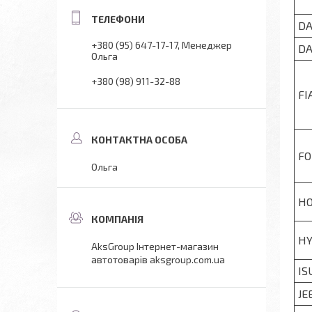
D
+380 (95) 647-17-17
Менеджер
DA
Ольга
+380 (98) 911-32-88
FI
FO
Ольга
H
HY
AksGroup Інтернет-магазин
автотоварів aksgroup.com.ua
IS
JE