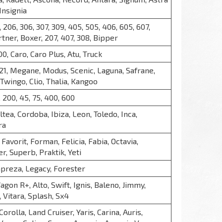
 Insignia
, 206, 306, 307, 309, 405, 505, 406, 605, 607,
rtner, Boxer, 207, 407, 308, Bipper
00, Caro, Caro Plus, Atu, Truck
9, 21, Megane, Modus, Scenic, Laguna, Safrane,
Twingo, Clio, Thalia, Kangoo
, 200, 45, 75, 400, 600
ltea, Cordoba, Ibiza, Leon, Toledo, Inca,
ra
, Favorit, Forman, Felicia, Fabia, Octavia,
, Superb, Praktik, Yeti
mpreza, Legacy, Forester
agon R+, Alto, Swift, Ignis, Baleno, Jimmy,
 Vitara, Splash, Sx4
Corolla, Land Cruiser, Yaris, Carina, Auris,