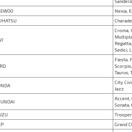
Sandero
AEWOO
Nexia, E
IHATSU
Charade
Croma, U
Multipla
AT
Regatta, 
Sedici, 
Fiesta, 
RD
Scorpio,
Taurus, 
City, Ci
ONDA
Jazz
Accent, 
UNDAI
Sonata, C
UZU
Trooper
EP
Grand C