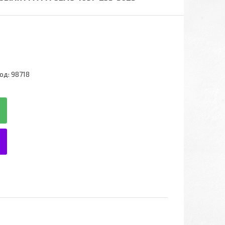
од:
98718