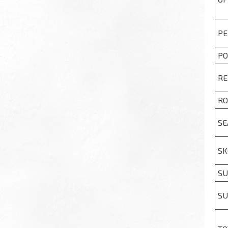
PE
PO
RE
RO
SE
SK
S
SU