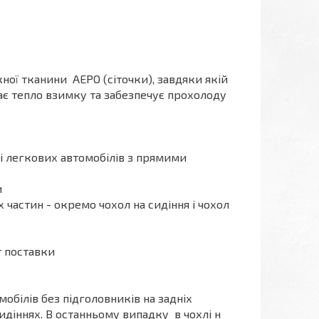
кної тканини АЕРО (сіточки), завдяки якій
ає тепло взимку та забезпечує прохолоду
ті легкових автомобілів з прямими
и
х частин - окремо чохол на сидіння і чохол
т поставки
обілів без підголовників на задніх
сидіннях. В останньому випадку в чохлі н