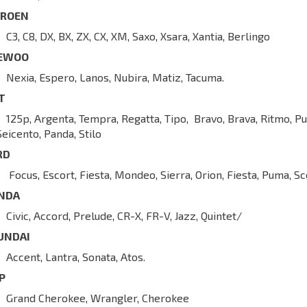
TROEN
C3, C8, DX, BX, ZX, CX, XM, Saxo, Xsara, Xantia, Berlingo
EWOO
Nexia, Espero, Lanos, Nubira, Matiz, Tacuma.
AT
125p, Argenta, Tempra, Regatta, Tipo, Bravo, Brava, Ritmo, Pu
Seicento, Panda, Stilo
RD
Focus, Escort, Fiesta, Mondeo, Sierra, Orion, Fiesta, Puma, Sc
NDA
Civic, Accord, Prelude, CR-X, FR-V, Jazz, Quintet/
UNDAI
Accent, Lantra, Sonata, Atos.
EP
Grand Cherokee, Wrangler, Cherokee