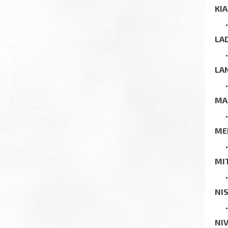
KIA
LA
LA
MA
ME
MI
NI
NI