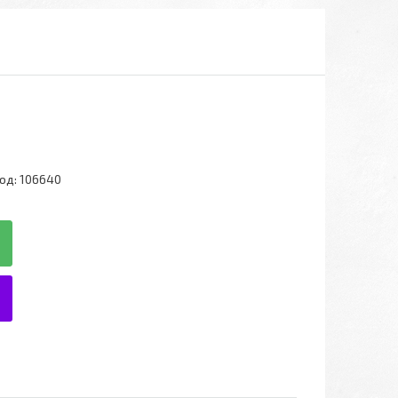
од:
106640