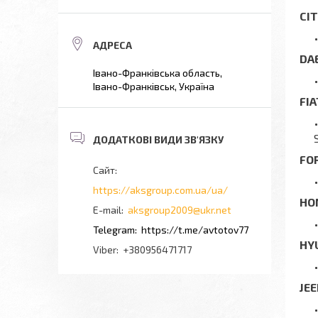
CI
DA
Івано-Франківська область,
Івано-Франківськ, Україна
FI
FO
https://aksgroup.com.ua/ua/
HO
aksgroup2009@ukr.net
https://t.me/avtotov77
HY
+380956471717
JE