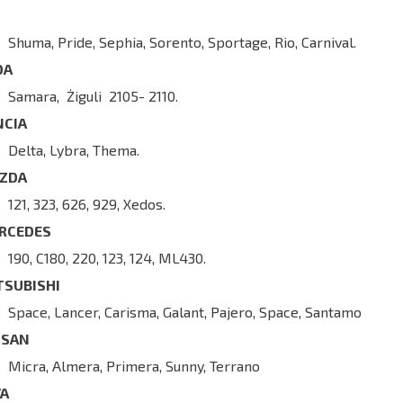
Shuma, Pride, Sephia, Sorento, Sportage, Rio, Carnival.
DA
Samara, Żiguli 2105- 2110.
NCIA
Delta, Lybra, Thema.
ZDA
121, 323, 626, 929, Xedos.
RCEDES
190, C180, 220, 123, 124, ML430.
TSUBISHI
Space, Lancer, Carisma, Galant, Pajero, Space, Santamo
SSAN
Micra, Almera, Primera, Sunny, Terrano
VA