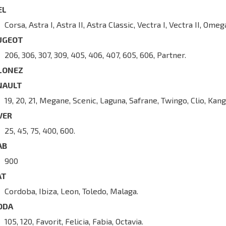
EL
Corsa, Astra I, Astra II, Astra Classic, Vectra I, Vectra II, Omeg
UGEOT
206, 306, 307, 309, 405, 406, 407, 605, 606, Partner.
LONEZ
NAULT
19, 20, 21, Megane, Scenic, Laguna, Safrane, Twingo, Clio, Kan
VER
25, 45, 75, 400, 600.
AB
900
AT
Cordoba, Ibiza, Leon, Toledo, Malaga.
ODA
105, 120, Favorit, Felicia, Fabia, Octavia.