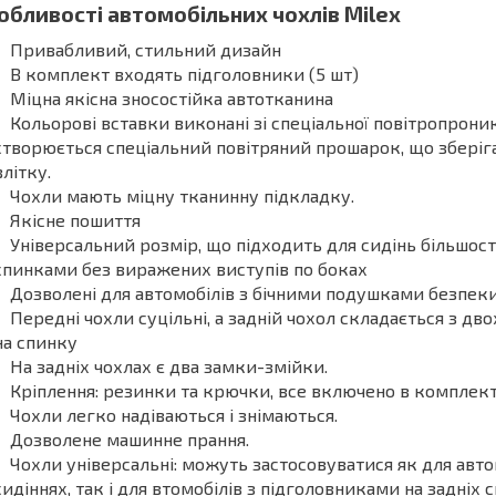
обливості автомобільних чохлів Milex
Привабливий, стильний дизайн
В комплект входять підголовники (5 шт)
Міцна якісна зносостійка автотканина
Кольорові вставки виконані зі спеціальної повітропрони
створюється спеціальний повітряний прошарок, що зберіг
влітку.
Чохли мають міцну тканинну підкладку.
Якісне пошиття
Універсальний розмір, що підходить для сидінь більшос
спинками без виражених виступів по боках
Дозволені для автомобілів з бічними подушками безпек
Передні чохли суцільні, а задній чохол складається з дво
на спинку
На задніх чохлах є два замки-змійки.
Кріплення: резинки та крючки, все включено в комплек
Чохли легко надіваються і знімаються.
Дозволене машинне прання.
Чохли універсальні: можуть застосовуватися як для автом
сидіннях, так і для втомобілів з підголовниками на задніх 