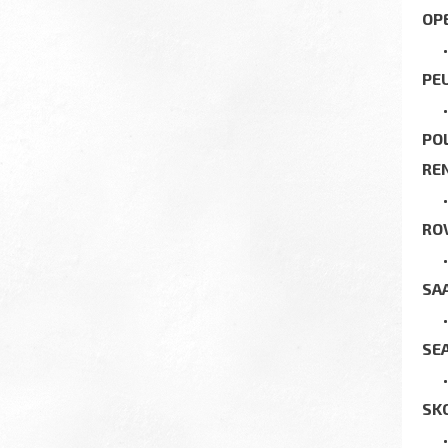
OP
PE
PO
RE
RO
SA
SE
SK