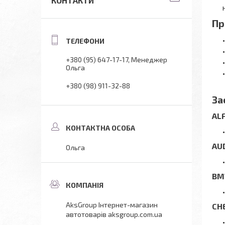
КОНТАКТИ
Пр
+380 (95) 647-17-17
Менеджер
Ольга
+380 (98) 911-32-88
За
AL
AU
Ольга
B
AksGroup Інтернет-магазин
CH
автотоварів aksgroup.com.ua