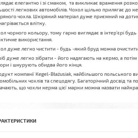
лядає елегантно і зі смаком, та викликає враження розк
ьшості легкових автомобілів. Чохол щільно прилягає до 
ряного чохла. Шкіряний матеріал дуже приємний на доти
нагрівається влітку.
ол чорного кольору, тому гарно виглядає в інтер’єрі будь
ктичне використання.
ол дуже легко чистити - будь -який бруд можна очистит
іб дуже легко зібрати - його надягають на кермо, а поті
ори і шнурують обидва його кінця.
дукт компанії Kegel-Błażusiak, найбільшого польського 
омобільних чохлів та спецодягу. Багаторічний досвід та
ачають, що чохли керма цієї марки можна назвати найкр
РАКТЕРИСТИКИ