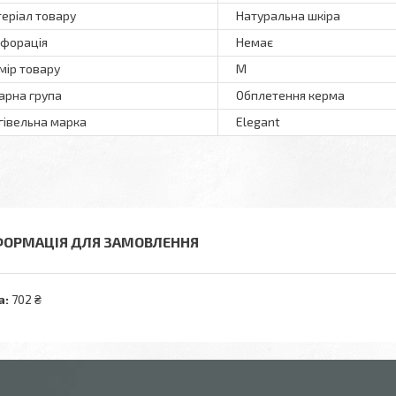
еріал товару
Натуральна шкіра
форація
Немає
мір товару
М
арна група
Обплетення керма
гівельна марка
Elegant
ФОРМАЦІЯ ДЛЯ ЗАМОВЛЕННЯ
а:
702 ₴