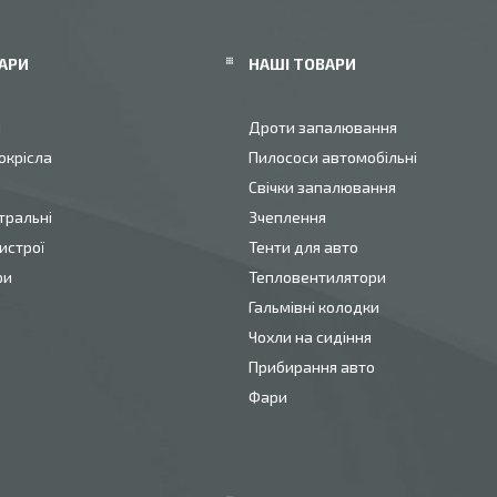
АРИ
НАШІ ТОВАРИ
и
Дроти запалювання
окрісла
Пилососи автомобільні
Свічки запалювання
тральні
Зчеплення
истрої
Тенти для авто
ри
Тепловентилятори
Гальмівні колодки
Чохли на сидіння
Прибирання авто
Фари