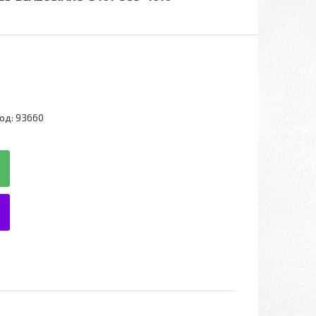
од:
93660