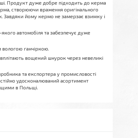
оші. Продукт дуже добре підходить до керма
керма, створюючи враження оригінального
к. Завдяки йому кермо не замерзає взимку і
 -якого автомобіля та забезпечує дуже
и вологою ганчіркою.
м вплітають вощений шнурок через невеликі
виробника та експортера у промисловості
 постійно удосконалюваний асортимент
ащими в Польщі.