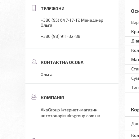
Ос
+380 (95) 647-17-17
Менеджер
Вир
Ольга
Кра
+380 (98) 911-32-88
Діа
Кол
Мат
Ста
Ольга
Сум
Тип
Ко
AksGroup Інтернет-магазин
автотоварів aksgroup.com.ua
Дос
Кол