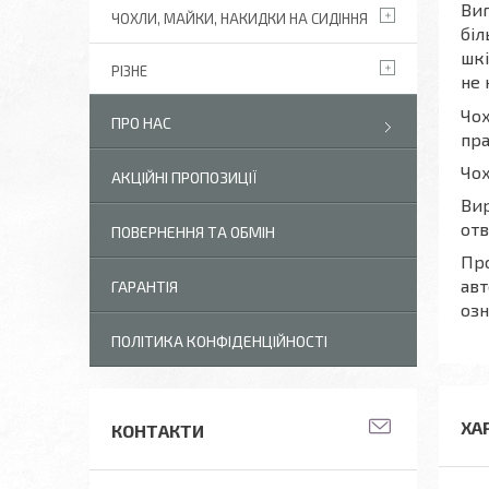
Виг
ЧОХЛИ, МАЙКИ, НАКИДКИ НА СИДІННЯ
біл
шкі
РІЗНЕ
не 
Чох
ПРО НАС
пра
Чох
АКЦІЙНІ ПРОПОЗИЦІЇ
Вир
отв
ПОВЕРНЕННЯ ТА ОБМІН
Про
авт
ГАРАНТІЯ
озн
ПОЛІТИКА КОНФІДЕНЦІЙНОСТІ
ХА
КОНТАКТИ