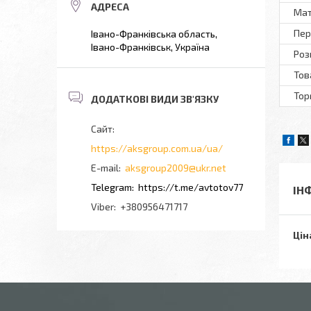
Мат
Пер
Івано-Франківська область,
Івано-Франківськ, Україна
Роз
Тов
Тор
https://aksgroup.com.ua/ua/
aksgroup2009@ukr.net
https://t.me/avtotov77
ІН
+380956471717
Цін