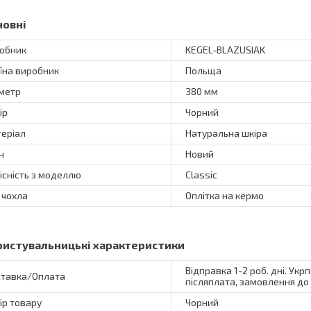
новні
обник
KEGEL-BLAZUSIAK
їна виробник
Польща
метр
380 мм
ір
Чорний
еріал
Натуральна шкіра
н
Новий
існість з моделлю
Classic
 чохла
Оплітка на кермо
ристувальницькі характеристики
Відправка 1-2 роб. дні. Укр
тавка/Оплата
післяплата, замовлення до 
ір товару
Чорний