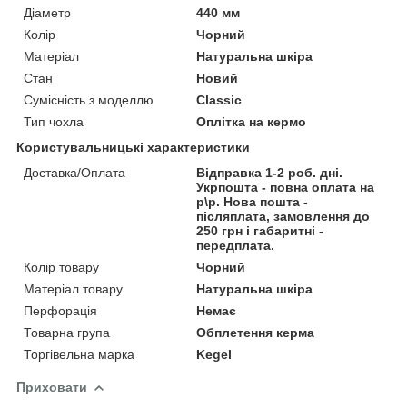
Діаметр
440 мм
Колір
Чорний
Матеріал
Натуральна шкіра
Стан
Новий
Сумісність з моделлю
Classic
Тип чохла
Оплітка на кермо
Користувальницькі характеристики
Доставка/Оплата
Відправка 1-2 роб. дні.
Укрпошта - повна оплата на
р\р. Нова пошта -
післяплата, замовлення до
250 грн і габаритні -
передплата.
Колір товару
Чорний
Матеріал товару
Натуральна шкіра
Перфорація
Немає
Товарна група
Обплетення керма
Торгівельна марка
Kegel
Приховати