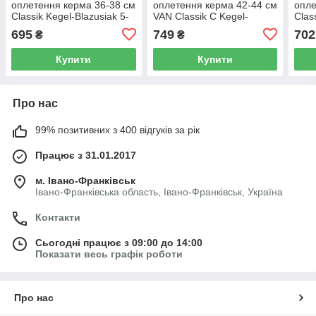
оплетення керма 36-38 см
оплетення керма 42-44 см
опле
Classik Kegel-Blazusiak 5-
VAN Classik С Kegel-
Clas
3401-989-4010 чорного
Blazusiak 5-3409-989-4010
3401
695
749
702
₴
₴
кольору
чорного кольору
коль
Купити
Купити
Про нас
99% позитивних з 400 відгуків за рік
Працює з 31.01.2017
м. Івано-Франківськ
Івано-Франківська область, Івано-Франківськ, Україна
Контакти
Сьогодні працює з 09:00 до 14:00
Показати весь графік роботи
Про нас