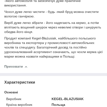
-якого автомобіля та забезпечує дуже практичне
використання.
Чохол дуже легко чистити - будь -який бруд можна очистити
вологою ганчіркою.
Виріб дуже легко зібрати - його надягають на кермо, а потім
вплітають вощений шнурок через невеликі отвори і шнурують
обидва його кінця.
Продукт компанії Kegel-Błażusiak, найбільшого польського
виробника та експортера у промисловості автомобільних
чохлів та спецодягу. Багаторічний досвід та постійно
удосконалюваний асортимент означають, що чохли керма цієї
марки можна назвати найкращими в Польщі.
Приховати
Характеристики
Основні
Виробник
KEGEL-BLAZUSIAK
Країна виробник
Польща