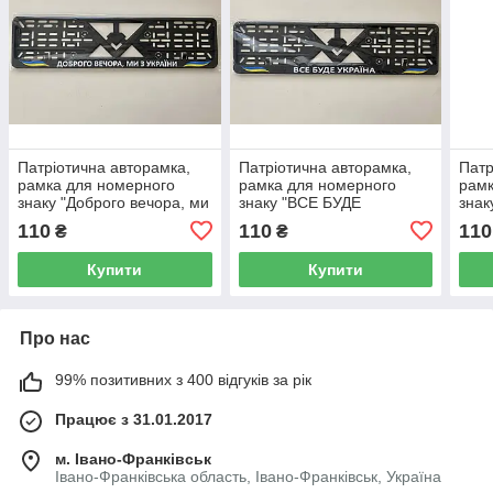
Патріотична авторамка,
Патріотична авторамка,
Патр
рамка для номерного
рамка для номерного
рамк
знаку "Доброго вечора, ми
знаку "ВСЕ БУДЕ
знак
з України", пластикова,
УКРАЇНА", пластикова,
плас
110
110
110
₴
₴
чорна (08)
чорна (14)
Купити
Купити
Про нас
99% позитивних з 400 відгуків за рік
Працює з 31.01.2017
м. Івано-Франківськ
Івано-Франківська область, Івано-Франківськ, Україна