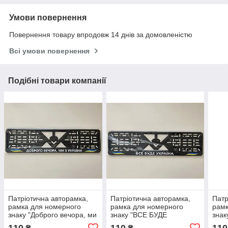
Умови повернення
Повернення товару впродовж 14 днів за домовленістю
Всі умови повернення
Подібні товари компанії
Патріотична авторамка,
Патріотична авторамка,
Патр
рамка для номерного
рамка для номерного
рамк
знаку "Доброго вечора, ми
знаку "ВСЕ БУДЕ
знак
з України", пластикова,
УКРАЇНА", пластикова,
плас
110
110
110