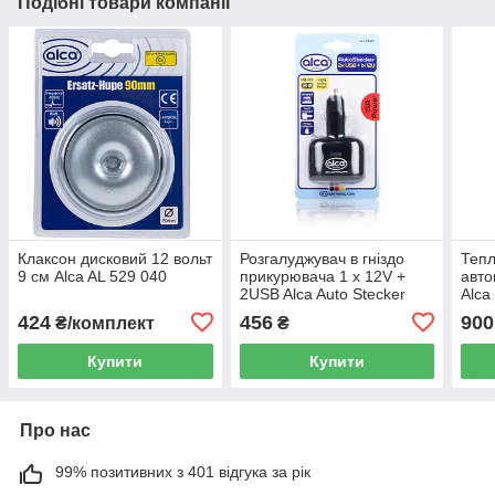
Подібні товари компанії
Клаксон дисковий 12 вольт
Розгалуджувач в гніздо
Тепл
9 см Alca AL 529 040
прикурювача 1 х 12V +
авто
2USB Alca Auto Stecker
Alca
510 100
424
456
900
₴/комплект
₴
Купити
Купити
Про нас
99% позитивних з 401 відгука за рік