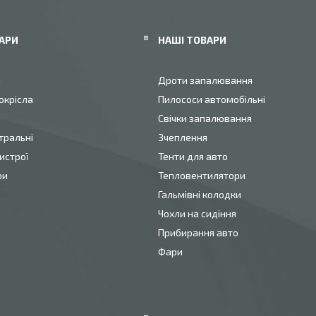
АРИ
НАШІ ТОВАРИ
и
Дроти запалювання
окрісла
Пилососи автомобільні
Свічки запалювання
тральні
Зчеплення
истрої
Тенти для авто
ри
Тепловентилятори
Гальмівні колодки
Чохли на сидіння
Прибирання авто
Фари