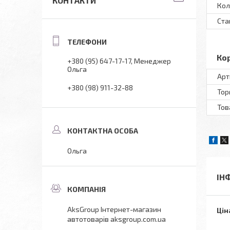
КОНТАКТИ
Кол
Ста
Ко
+380 (95) 647-17-17
Менеджер
Ольга
Арт
+380 (98) 911-32-88
Тор
Тов
Ольга
ІН
AksGroup Інтернет-магазин
Цін
автотоварів aksgroup.com.ua