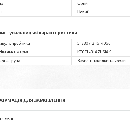
ір
Сірий
н
Новий
ристувальницькі характеристики
икул виробника
5-3307-246-4060
гівельна марка
KEGEL-BLAZUSIAK
арна група
Захисні накидки та чохли
ФОРМАЦІЯ ДЛЯ ЗАМОВЛЕННЯ
а:
785 ₴