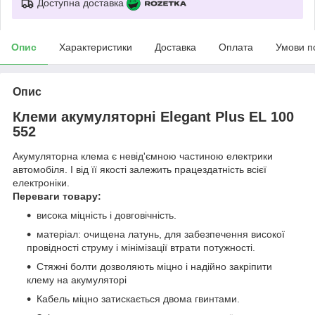
Доступна доставка
Опис
Характеристики
Доставка
Оплата
Умови п
Опис
Клеми акумуляторні Elegant Plus EL 100
552
Акумуляторна клема є невід'ємною частиною електрики
автомобіля. І від її якості залежить працездатність всієї
електроніки.
Переваги товару:
висока міцність і довговічність.
матеріал: очищена латунь, для забезпечення високої
провідності струму і мінімізації втрати потужності.
Стяжні болти дозволяють міцно і надійно закріпити
клему на акумуляторі
Кабель міцно затискається двома гвинтами.