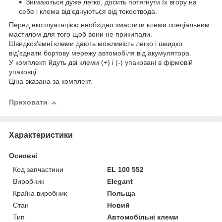
Знімаються дуже легко, досить потягнути їх вгору на
себе і клема від'єднуються від токоотвода.
Перед експлуатацією необхідно змастити клеми спеціальним
мастилом для того щоб вони не прикипали.
Швидкоз'ємні клеми дають можливість легко і швидко
від'єднати бортову мережу автомобіля від акумулятора.
У комплекті йдуть дві клеми (+) і (-) упаковані в фірмовій
упаковці.
Ціна вказана за комплект.
Приховати
Характеристики
Основні
Код запчастини
EL 100 552
Виробник
Elegant
Країна виробник
Польща
Стан
Новий
Тип
Автомобільні клеми