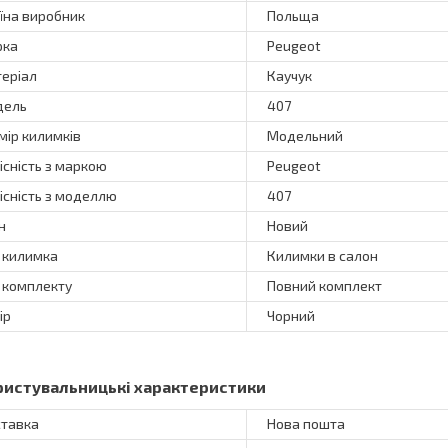
їна виробник
Польща
рка
Peugeot
еріал
Каучук
дель
407
мір килимків
Модельний
існість з маркою
Peugeot
існість з моделлю
407
н
Новий
 килимка
Килимки в салон
 комплекту
Повний комплект
ір
Чорний
ристувальницькі характеристики
тавка
Нова пошта