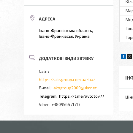
Кіл
Мар
Мод
Тов
Івано-Франківська область,
Івано-Франківськ, Україна
Тор
ІН
https://aksgroup.com.ua/ua/
aksgroup2009@ukr.net
https://t.me/avtotov77
Цін
+380956471717