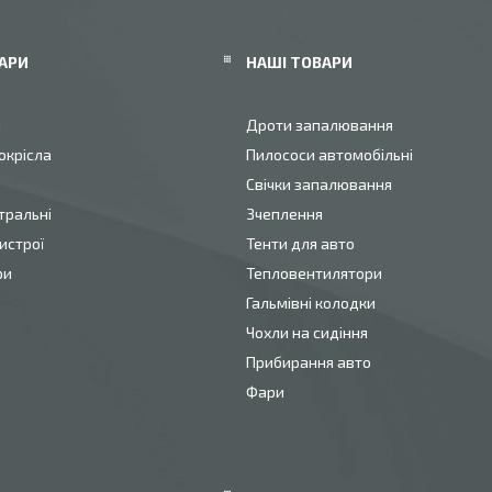
АРИ
НАШІ ТОВАРИ
и
Дроти запалювання
окрісла
Пилососи автомобільні
Свічки запалювання
тральні
Зчеплення
истрої
Тенти для авто
ри
Тепловентилятори
Гальмівні колодки
Чохли на сидіння
Прибирання авто
Фари