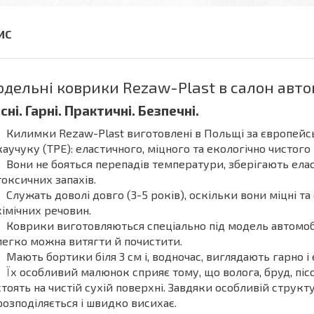
дельні коврики Rezaw-Plast в салон авт
існі. Гарні. Практичні. Безпечні.
Килимки Rezaw-Plast виготовлені в Польщі за європей
каучуку (ТРЕ): еластичного, міцного та екологічно чистого
Вони не бояться перепадів температури, зберігають елас
токсичних запахів.
Служать доволі довго (3-5 років), оскільки вони міцні та 
хімічних речовин.
Коврики виготовляються спеціально під модель автомобі
легко можна витягти й почистити.
Мають бортики біля 3 см і, водночас, виглядають гарно і 
Їх особливий малюнок сприяє тому, що волога, бруд, пісо
стоять на чистій сухій поверхні. Завдяки особливій струк
розподіляється і швидко висихає.