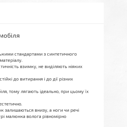
омобіля
ськими стандартами з синтетичного
 матеріалу.
тичність взимку, не виділяють ніяких
стійкі до витирання і до дії різних
ля, тому лягають ідеально, при цьому їх
естетично.
к залишаються внизу, а ноги чи речі
турі малюнка волога рівномірно