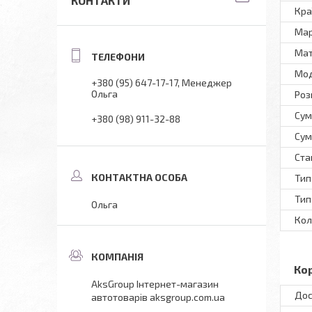
КОНТАКТИ
Кра
Ма
Мат
Мо
+380 (95) 647-17-17
Менеджер
Ольга
Роз
Сум
+380 (98) 911-32-88
Сум
Ста
Тип
Тип
Ольга
Кол
Ко
AksGroup Інтернет-магазин
Дос
автотоварів aksgroup.com.ua