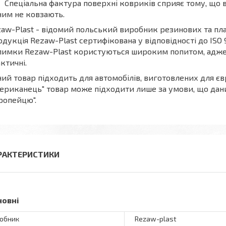
Спеціальна фактура поверхні ковриків сприяє тому, що в
ним не ковзають.
aw-Plast - відомий польський виробник резинових та пла
дукція Rezaw-Plast сертифікована у відповідності до ISO
имки Rezaw-Plast користуються широким попитом, адже вон
ктичні.
ий товар підходить для автомобілів, виготовлених для єв
ериканець" товар може підходити лише за умови, що дан
ропейцю".
РАКТЕРИСТИКИ
новні
обник
Rezaw-plast