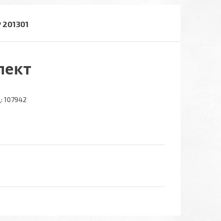
 201301
лект
:
107942