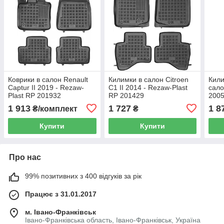
Коврики в салон Renault
Килимки в салон Citroen
Кили
Captur II 2019 - Rezaw-
C1 II 2014 - Rezaw-Plast
сало
Plast RP 201932
RP 201429
2005
1 913
1 727
1 8
₴/комплект
₴
Купити
Купити
Про нас
99% позитивних з 400 відгуків за рік
Працює з 31.01.2017
м. Івано-Франківськ
Івано-Франківська область, Івано-Франківськ, Україна