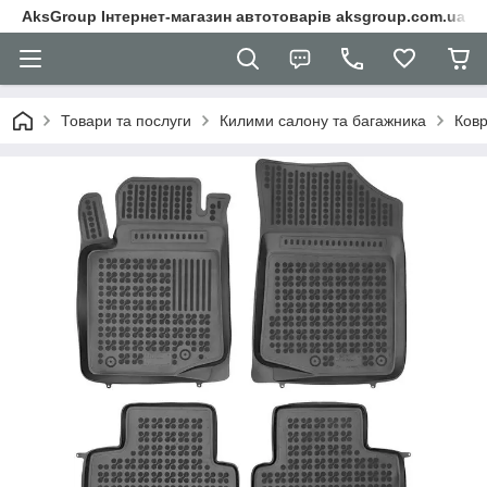
AksGroup Інтернет-магазин автотоварів aksgroup.com.ua
Товари та послуги
Килими салону та багажника
Ковр