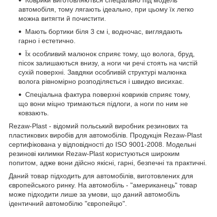
Коврики виготовляються спеціально під модель
автомобіля, тому лягають ідеально, при цьому їх легко
можна витягти й почистити.
Мають бортики біля 3 см і, водночас, виглядають
гарно і естетично.
Їх особливий малюнок сприяє тому, що волога, бруд,
пісок залишаються внизу, а ноги чи речі стоять на чистій
сухій поверхні. Завдяки особливій структурі малюнка
волога рівномірно розподіляється і швидко висихає.
Спеціальна фактура поверхні ковриків сприяє тому,
що вони міцно тримаються підлоги, а ноги по ним не
ковзають.
Rezaw-Plast - відомий польський виробник резинових та
пластикових виробів для автомобілів. Продукція Rezaw-Plast
сертифікована у відповідності до ISO 9001-2008. Модельні
резинові килимки Rezaw-Plast користуються широким
попитом, адже вони дійсно якісні, гарні, безпечні та практичні.
Даний товар підходить для автомобілів, виготовлених для
європейського ринку. На автомобіль - "американець" товар
може підходити лише за умови, що даний автомобіль
ідентичний автомобілю "європейцю".