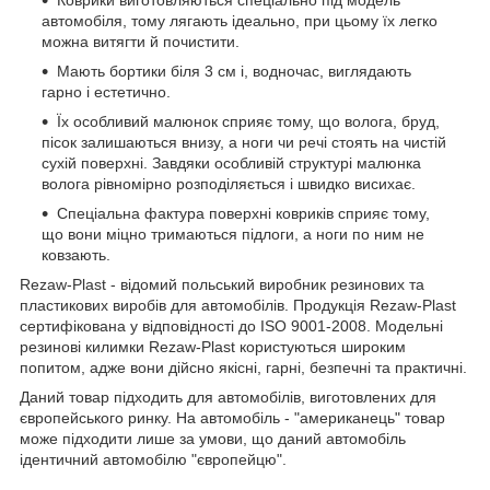
Коврики виготовляються спеціально під модель
автомобіля, тому лягають ідеально, при цьому їх легко
можна витягти й почистити.
Мають бортики біля 3 см і, водночас, виглядають
гарно і естетично.
Їх особливий малюнок сприяє тому, що волога, бруд,
пісок залишаються внизу, а ноги чи речі стоять на чистій
сухій поверхні. Завдяки особливій структурі малюнка
волога рівномірно розподіляється і швидко висихає.
Спеціальна фактура поверхні ковриків сприяє тому,
що вони міцно тримаються підлоги, а ноги по ним не
ковзають.
Rezaw-Plast - відомий польський виробник резинових та
пластикових виробів для автомобілів. Продукція Rezaw-Plast
сертифікована у відповідності до ISO 9001-2008. Модельні
резинові килимки Rezaw-Plast користуються широким
попитом, адже вони дійсно якісні, гарні, безпечні та практичні.
Даний товар підходить для автомобілів, виготовлених для
європейського ринку. На автомобіль - "американець" товар
може підходити лише за умови, що даний автомобіль
ідентичний автомобілю "європейцю".