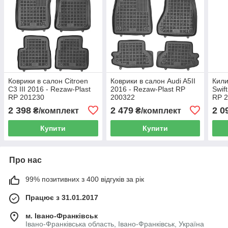
Коврики в салон Citroen
Коврики в салон Audi A5II
Кили
C3 III 2016 - Rezaw-Plast
2016 - Rezaw-Plast RP
Swif
RP 201230
200322
RP 
2 398
2 479
2 0
₴/комплект
₴/комплект
Купити
Купити
Про нас
99% позитивних з 400 відгуків за рік
Працює з 31.01.2017
м. Івано-Франківськ
Івано-Франківська область, Івано-Франківськ, Україна