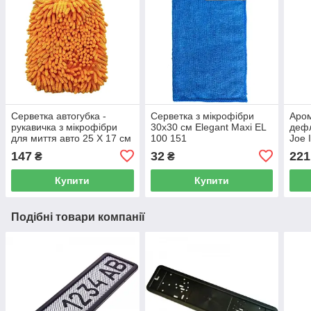
Серветка автогубка -
Серветка з мікрофібри
Аром
рукавичка з мікрофібри
30x30 см Elegant Maxi EL
дефл
для миття авто 25 Х 17 см
100 151
Joe 
Elegant Maxi EL 100 153
LJL
147
32
221
₴
₴
Купити
Купити
Подібні товари компанії