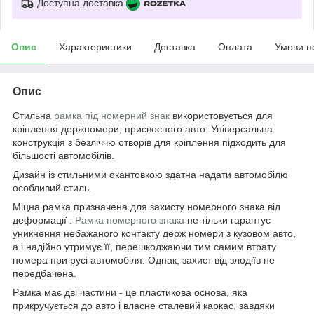
Доступна доставка
Опис
Характеристики
Доставка
Оплата
Умови п
Опис
Стильна
рамка під номерний знак
використовується для
кріплення держномери, присвоєного авто. Універсальна
конструкція з безліччю отворів для кріплення підходить для
більшості автомобілів.
Дизайн із стильними окантовкою здатна надати автомобілю
особливий стиль.
Міцна рамка
призначена для захисту номерного знака від
деформації .
Рамка номерного знака
не тільки гарантує
уникнення небажаного контакту держ номери з кузовом авто,
а і надійно утримує її, перешкоджаючи тим самим втрату
номера при русі автомобіля. Однак, захист від злодіїв не
передбачена.
Рамка має дві частини - це пластикова основа, яка
прикручується до авто і власне сталевий каркас, завдяки