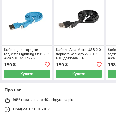
Кабель для зарядки
Кабель Alca Micro USB 2.0
Кабе
гаджетів Lightning USB 2.0
чорного кольору AL 510
гадж
Alca 510 740 синій
610 довжина 1 м
Alca
150
159
198
₴
₴
Купити
Купити
Про нас
99% позитивних з 401 відгука за рік
Працює з 31.01.2017