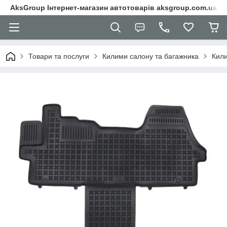
AksGroup Інтернет-магазин автотоварів aksgroup.com.ua
Товари та послуги
Килими салону та багажника
Кили