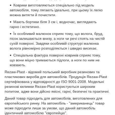
Коврики виготовляються спеціально під модель
автомобіля, тому лягають ідеально, при цьому їх легко
можна витягти й почистити.
Мають бортики біля 3 см і, водночас, виглядають
гарно і естетично.
Їх особливий малюнок сприяє тому, що волога, бруд,
пісок залишаються внизу, а ноги чи речі стоять на чистій
сухій поверхні. Завдяки особливій структурі малюнка
волога рівномірно розподіляється і швидко висихає.
Спеціальна фактура поверхні ковриків сприяє тому,
що вони міцно тримаються підлоги, а ноги по ним не
ковзають.
Rezaw-Plast - відомий польський виробник резинових та
пластикових виробів для автомобілів. Продукція Rezaw-Plast
сертифікована у відповідності до ISO 9001-2008. Модельні
резинові килимки Rezaw-Plast користуються широким
попитом, адже вони дійсно якісні, гарні, безпечні та практичні.
Даний товар підходить для автомобілів, виготовлених для
європейського ринку. На автомобіль - "американець" товар
може підходити лише за умови, що даний автомобіль
ідентичний автомобілю "європейцю".