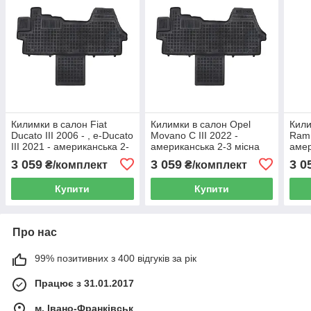
Килимки в салон Fiat
Килимки в салон Opel
Кили
Ducato III 2006 - , e-Ducato
Movano C III 2022 -
Ram 
III 2021 - американська 2-
американська 2-3 місна
амер
3 місна версія Rezaw-Plast
версія Rezaw-Plast 201524
верс
3 059
3 059
3 0
₴/комплект
₴/комплект
201524
Купити
Купити
Про нас
99% позитивних з 400 відгуків за рік
Працює з 31.01.2017
м. Івано-Франківськ