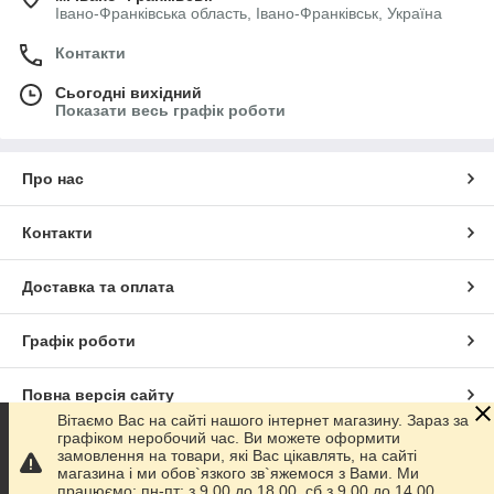
Івано-Франківська область, Івано-Франківськ, Україна
Контакти
Сьогодні вихідний
Показати весь графік роботи
Про нас
Контакти
Доставка та оплата
Графік роботи
Повна версія сайту
Вітаємо Вас на сайті нашого інтернет магазину. Зараз за
графіком неробочий час. Ви можете оформити
Сайт створено на маркетплейсі
Prom.ua
замовлення на товари, які Вас цікавлять, на сайті
магазина і ми обов`язкого зв`яжемося з Вами. Ми
працюємо: пн-пт: з 9.00 до 18.00, сб з 9.00 до 14.00.