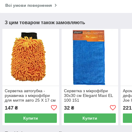
Всі умови повернення
З цим товаром також замовляють
Серветка автогубка -
Серветка з мікрофібри
Аром
рукавичка з мікрофібри
30x30 см Elegant Maxi EL
дефл
для миття авто 25 Х 17 см
100 151
Joe 
Elegant Maxi EL 100 153
LJL
147
32
221
₴
₴
Купити
Купити