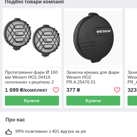
Подібні товари компанії
Протитуманні фари Ø 160
Захисна кришка для фари
Захи
мм Wesem HO1.04416
Wesem HO2
Wes
галогенних з решіткою 2
PR.A.25476.01
PR_
шт
1 699
377
323
₴/комплект
₴
Купити
Купити
Про нас
99% позитивних з 401 відгука за рік