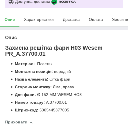
Доступна доставка
Опис
Характеристики
Доставка
Оплата
Умови п
Опис
Захисна решітка фари H03 Wesem
PR_A.37700.01
Матеріал:
Пластик
Монтажна позиція:
передній
Назва елемента:
Сітка фари
Сторона монтажу:
Ліва, права
Для фари:
Ø 152 ММ WESEM HO3
Номер товару:
A.37700.01
Штрих-код:
5905445377005
Приховати