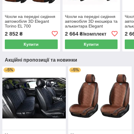
Чохли на передні сидіння
Чохли на передні сидіння
Чохл
автомобіля 3D Elegant
автомобіля 3D екошкіра та
авто
Torino EL 700
алькантара Elegant
альк
225 коричневого кольору
Modena EL 700 236
Mode
2 852
2 664
2 6
₴
₴/комплект
чорного кольору
кори
Купити
Купити
Акційні пропозиції та новинки
–5%
–5%