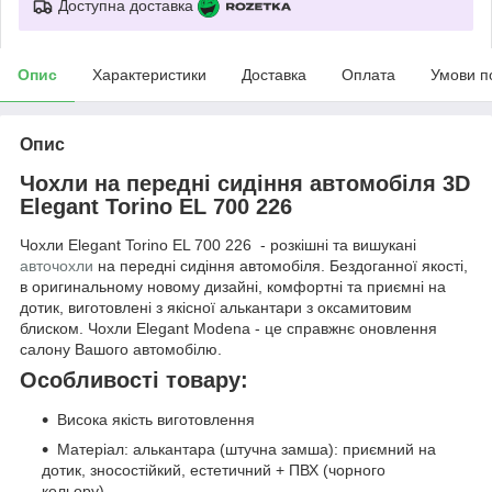
Доступна доставка
Опис
Характеристики
Доставка
Оплата
Умови п
Опис
Чохли на передні сидіння автомобіля 3D
Elegant Torino EL 700 226
Чохли Elegant Torino EL 700 226 - розкішні та вишукані
авточохли
на передні сидіння автомобіля. Бездоганної якості,
в оригинальному новому дизайні, комфортні та приємні на
дотик, виготовлені з якісної алькантари з оксамитовим
блиском. Чохли Elegant Modena - це справжнє оновлення
салону Вашого автомобілю.
Особливості товару:
Висока якість виготовлення
Матеріал: алькантара (штучна замша): приємний на
дотик, зносостійкий, естетичний + ПВХ (чорного
кольору)