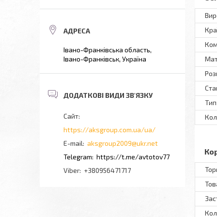
Вир
Кра
Ком
Івано-Франківська область,
Мат
Івано-Франківськ, Україна
Роз
Ста
Тип
Кол
https://aksgroup.com.ua/ua/
aksgroup2009@ukr.net
Ко
https://t.me/avtotov77
Тор
+380956471717
Тов
Зас
Кол