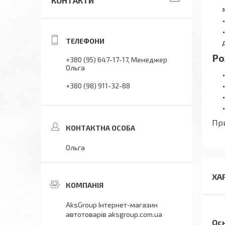
КОНТАКТИ
Ро
+380 (95) 647-17-17
Менеджер
Ольга
+380 (98) 911-32-88
При
Ольга
ХА
AksGroup Інтернет-магазин
автотоварів aksgroup.com.ua
Ос