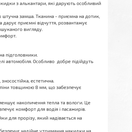
накидки з алькантари, які дарують особливий
к штучна замша. Тканина - приємна на дотик,
а дарує приємні відчуття, розвантажує
ишуканого вигляду.
омфорт.
 на підголовники.
елі автомобіля. Особливо добре підійдуть
 зносостійка, естетична.
 піни товщиною 8 мм, що забезпечує
зменшує накопичення тепла та вологи. Це
зпечує комфорт для водія і пасажирів.
йки для прорізу, який надівається на
безпечує надійне утримання накидки на