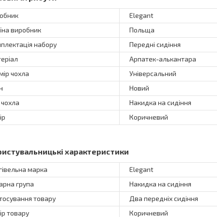
обник
Elegant
їна виробник
Польща
плектація набору
Передні сидіння
еріал
Арпатек-алькантара
мір чохла
Універсальний
н
Новий
 чохла
Накидка на сидіння
ір
Коричневий
ристувальницькі характеристики
гівельна марка
Elegant
арна група
Накидка на сидіння
тосування товару
Два передніх сидіння
ір товару
Коричневий