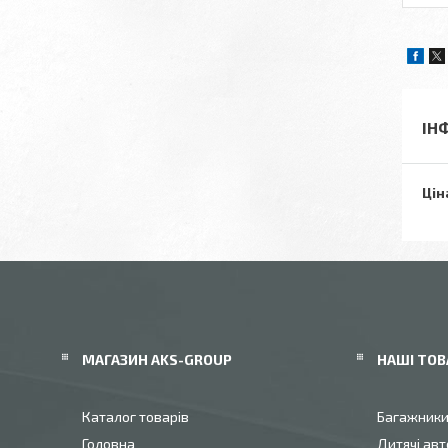
ІН
Цін
МАГАЗИН AKS-GROUP
НАШІ ТОВ
Каталог товарів
Багажник
Головна
Дитячі авт