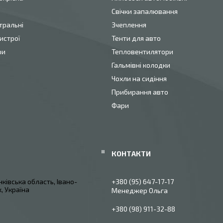
Свічки запалювання
тральні
Зчеплення
истрої
Тенти для авто
ри
Тепловентилятори
Гальмівні колодки
Чохли на сидіння
Прибирання авто
Фари
ківська область, Івано-
+380 (95) 647-17-17
, Україна
Менеджер Ольга
+380 (98) 911-32-88