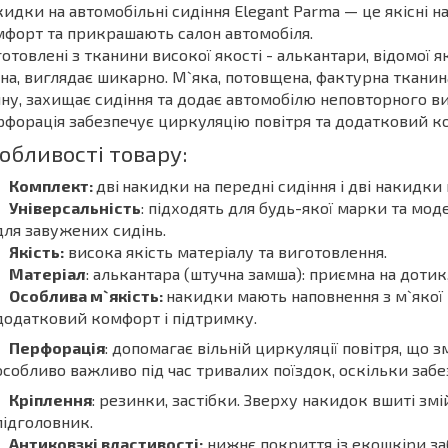
идки на автомобільні сидіння Elegant Parma — це якісні 
форт та прикрашають салон автомобіля.
отовлені з тканини високої якості - алькантари, відомої я
на, виглядає шикарно. М`яка, потовщена, фактурна тканин
ну, захищає сидіння та додає автомобілю неповторного в
форація забезпечує циркуляцію повітря та додатковий к
обливості товару:
Комплект:
дві
накидки на передні сидіння і дві накидки
Універсальність
: підходять для будь-якої марки та мод
для завужених сидінь.
Якість:
висока якість матеріалу та виготовлення.
Матеріал
: алькантара (штучна замша): приємна на дотик,
Особлива м`якість:
накидки мають наповнення з м`якої
додатковий комфорт і підтримку.
Перфорація
: допомагає вільній циркуляції повітря, що 
особливо важливо під час тривалих поїздок, оскільки забе
Кріплення
: резинки, застібки. Зверху накидок вшиті змі
підголовник.
Антиковзкі властивості:
нижнє покриття із екошкіри за