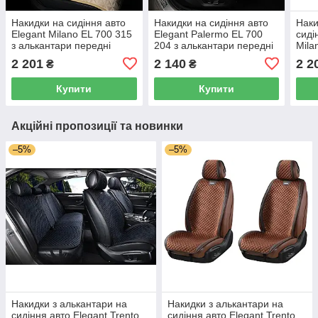
Накидки на сидіння авто
Накидки на сидіння авто
Наки
Elegant Milano EL 700 315
Elegant Palermo EL 700
сиді
з алькантари передні
204 з алькантари передні
Mila
бежеві
бежеві
альк
2 201
2 140
2 2
₴
₴
коль
Купити
Купити
Акційні пропозиції та новинки
–5%
–5%
Накидки з алькантари на
Накидки з алькантари на
сидіння авто Elegant Trento
сидіння авто Elegant Trento