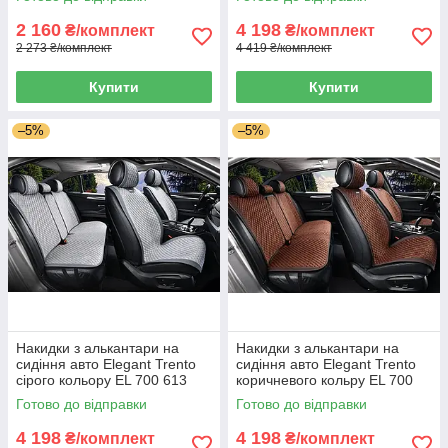
2 160
4 198
₴/комплект
₴/комплект
2 273 ₴/комплект
4 419 ₴/комплект
Купити
Купити
–5%
–5%
Накидки з алькантари на
Накидки з алькантари на
сидіння авто Elegant Trento
сидіння авто Elegant Trento
сірого кольору EL 700 613
коричневого кольру EL 700
615
Готово до відправки
Готово до відправки
4 198
4 198
₴/комплект
₴/комплект