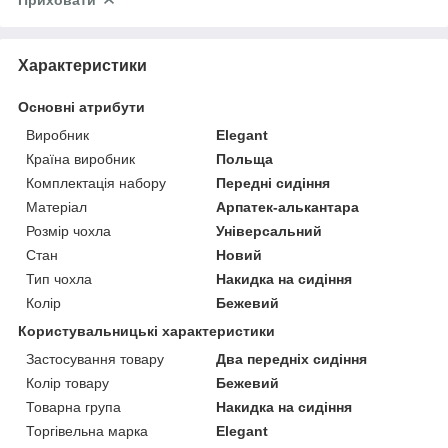
Приховати
Характеристики
Основні атрибути
Виробник
Elegant
Країна виробник
Польща
Комплектація набору
Передні сидіння
Матеріал
Арпатек-алькантара
Розмір чохла
Універсальний
Стан
Новий
Тип чохла
Накидка на сидіння
Колір
Бежевий
Користувальницькі характеристики
Застосування товару
Два передніх сидіння
Колір товару
Бежевий
Товарна група
Накидка на сидіння
Торгівельна марка
Elegant