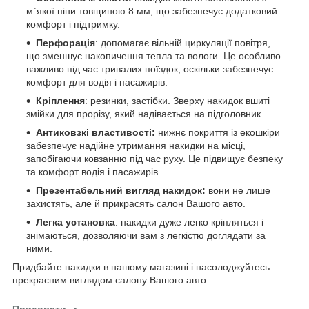
м`якої піни товщиною 8 мм, що забезпечує додатковий
комфорт і підтримку.
Перфорація
: допомагає вільній циркуляції повітря,
що зменшує накопичення тепла та вологи. Це особливо
важливо під час тривалих поїздок, оскільки забезпечує
комфорт для водія і пасажирів.
Кріплення
: резинки, застібки. Зверху накидок вшиті
змійки для прорізу, який надівається на підголовник.
Антиковзкі властивості:
нижнє покриття із екошкіри
забезпечує надійне утримання накидки на місці,
запобігаючи ковзанню під час руху. Це підвищує безпеку
та комфорт водія і пасажирів.
Презентабельний вигляд накидок:
вони не лише
захистять, але й прикрасять салон Вашого авто.
Легка установка
: накидки дуже легко кріпляться і
знімаються, дозволяючи вам з легкістю доглядати за
ними.
Придбайте накидки в нашому магазині і насолоджуйтесь
прекрасним виглядом салону Вашого авто.