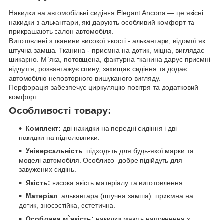
Накидки на автомобільні сидіння Elegant Ancona — це якісні
накидки з алькантари, які дарують особливий комфорт та
прикрашають салон автомобіля.
Виготовлені з тканини високої якості - алькантари, відомої як
штучна замша. Тканина - приємна на дотик, міцна, виглядає
шикарно. М`яка, потовщена, фактурна тканина дарує приємні
відчуття, розвантажує спину, захищає сидіння та додає
автомобілю неповторного вишуканого вигляду.
Перфорація забезпечує циркуляцію повітря та додатковий
комфорт.
Особливості товару:
Комплект:
дві
накидки на передні сидіння і дві
накидки на підголовники.
Універсальність
: підходять для будь-якої марки та
моделі автомобіля. Особливо добре підійдуть для
завужених сидінь.
Якість:
висока якість матеріалу та виготовлення.
Матеріал
: алькантара (штучна замша): приємна на
дотик, зносостійка, естетична.
Особлива м`якість:
накидки мають наповнення з