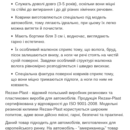
Служать доволі довго (3-5 років), оскільки вони міцні
та стійкі до витирання і до дії різних хімічних речовин.
Коврики виготовляються спеціально під модель
автомобіля, тому лягають ідеально, при цьому їх легко
можна витягти й почистити.
Мають бортики біля 3 см і, водночас, виглядають
гарно і естетично.
Їх особливий малюнок сприяє тому, що волога, бруд,
пісок залишаються внизу, а ноги чи речі стоять на чистій
сухій поверхні. Завдяки особливій структурі малюнка
волога рівномірно розподіляється і швидко висихає.
Спеціальна фактура поверхні ковриків сприяє тому,
що вони міцно тримаються підлоги, а ноги по ним не
ковзають.
Rezaw-Plast - відомий польський виробник резинових та
пластикових виробів для автомобілів. Продукція Rezaw-Plast
сертифікована у відповідності до ISO 9001-2008. Модельні
резинові килимки Rezaw-Plast користуються широким
попитом, адже вони дійсно якісні, гарні, безпечні та практичні.
Даний товар підходить для автомобілів, виготовлених для
європейського ринку. На автомобіль - "американець" товар