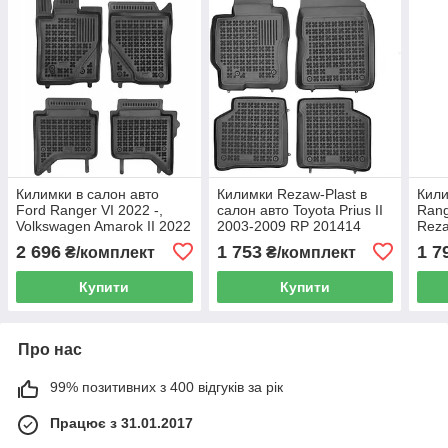
Килимки в салон авто
Килимки Rezaw-Plast в
Кили
Ford Ranger VI 2022 -,
салон авто Toyota Prius II
Rang
Volkswagen Amarok II 2022
2003-2009 RP 201414
Reza
- Rezaw-Plast RP 200644
2 696
1 753
1 7
₴/комплект
₴/комплект
Купити
Купити
Про нас
99% позитивних з 400 відгуків за рік
Працює з 31.01.2017