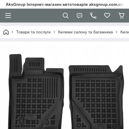
AksGroup Інтернет-магазин автотоварів aksgroup.com.ua
Товари та послуги
Килими салону та багажника
Кили