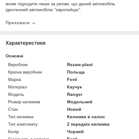
може підходити лише за умови, що даний автомобіль
ідентичний автомобілю "європейцю".
Приховати
Характеристики
Основні
Виробник
Rezaw-plast
Країна виробник
Польща
Марка
Ford
Матеріал
Каучук
Модель
Ranger
Розмір килимків
Модельний
Стан
Новий
Тип килимка
Килимки в салон
Тип комплекту
2 передніх килимка
Колір
Чорний
Сумісність з маркою
Ford