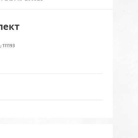
лект
:
111193