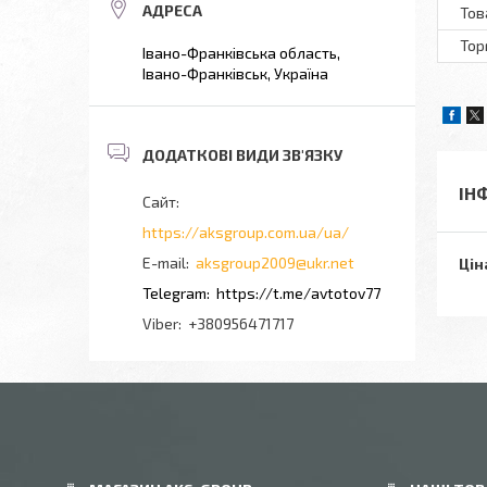
Тов
Тор
Івано-Франківська область,
Івано-Франківськ, Україна
ІН
https://aksgroup.com.ua/ua/
aksgroup2009@ukr.net
Цін
https://t.me/avtotov77
+380956471717