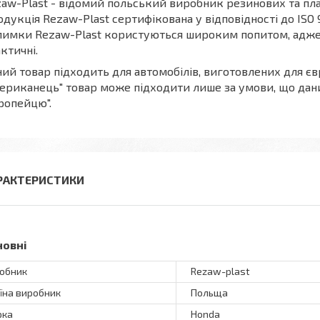
aw-Plast - відомий польський виробник резинових та пла
дукція Rezaw-Plast сертифікована у відповідності до ISO
имки Rezaw-Plast користуються широким попитом, адже вон
ктичні.
ий товар підходить для автомобілів, виготовлених для єв
ериканець" товар може підходити лише за умови, що дан
ропейцю".
РАКТЕРИСТИКИ
новні
обник
Rezaw-plast
їна виробник
Польща
рка
Honda