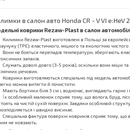
лимки в салон авто Honda CR - V VI e:HeV 
дельні коврики Rezaw-Plast в салон автомобіля -
Килимки Rezaw-Plast виготовлені в Польщі за європей
каучуку (ТРЕ): еластичного, міцного та екологічно чистого
Вони не бояться перепадів температури, зберігають елас
токсичних запахів.
Служать доволі довго (3-5 років), оскільки вони міцні та 
хімічних речовин.
Коврики виготовляються спеціально під модель автомобі
легко можна витягти й почистити.
Мають бортики біля 3 см і, водночас, виглядають гарно і 
Їх особливий малюнок сприяє тому, що волога, бруд, пісо
стоять на чистій сухій поверхні. Завдяки особливій струк
розподіляється і швидко висихає.
Спеціальна фактура поверхні ковриків сприяє тому, що в
ним не ковзають.