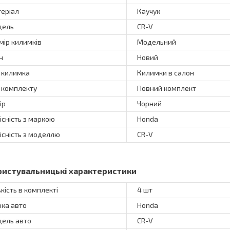
еріал
Каучук
дель
CR-V
мір килимків
Модельний
н
Новий
 килимка
Килимки в салон
 комплекту
Повний комплект
ір
Чорний
існість з маркою
Honda
існість з моделлю
CR-V
ристувальницькі характеристики
ькість в комплекті
4 шт
ка авто
Honda
ель авто
CR-V