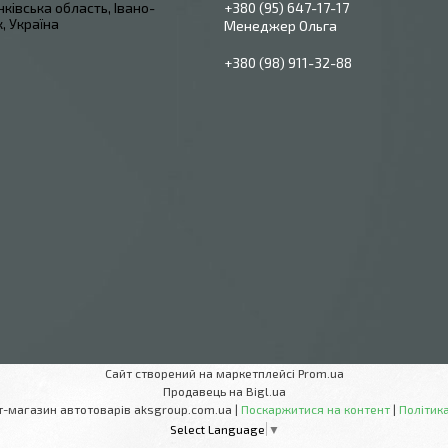
ківська область, Івано-
+380 (95) 647-17-17
, Україна
Менеджер Ольга
+380 (98) 911-32-88
Сайт створений на маркетплейсі
Prom.ua
Продавець на Bigl.ua
AksGroup Інтернет-магазин автотоварів aksgroup.com.ua |
Поскаржитися на контент
|
Політика
Select Language
▼