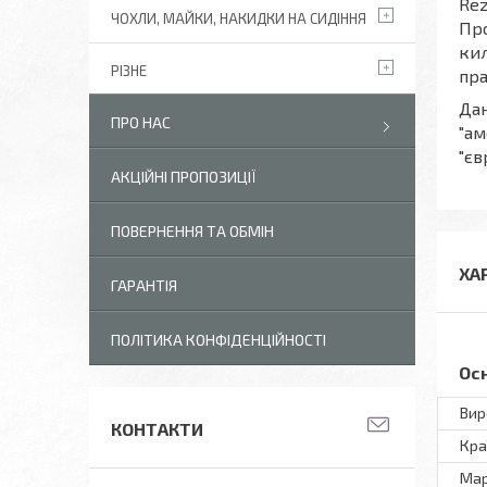
Rez
ЧОХЛИ, МАЙКИ, НАКИДКИ НА СИДІННЯ
Про
кил
РІЗНЕ
пра
Дан
ПРО НАС
"ам
"єв
АКЦІЙНІ ПРОПОЗИЦІЇ
ПОВЕРНЕННЯ ТА ОБМІН
ХА
ГАРАНТІЯ
ПОЛІТИКА КОНФІДЕНЦІЙНОСТІ
Ос
Вир
КОНТАКТИ
Кра
Ма