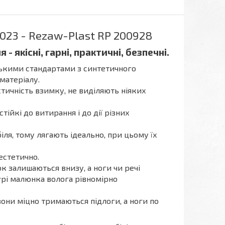
2023 - Rezaw-Plast RP 200928
 якісні, гарні, практичні, безпечні.
ськими стандартами з синтетичного
 матеріалу.
тичність взимку, не виділяють ніяких
стійкі до витирання і до дії різних
ля, тому лягають ідеально, при цьому їх
естетично.
к залишаються внизу, а ноги чи речі
турі малюнка волога рівномірно
они міцно тримаються підлоги, а ноги по