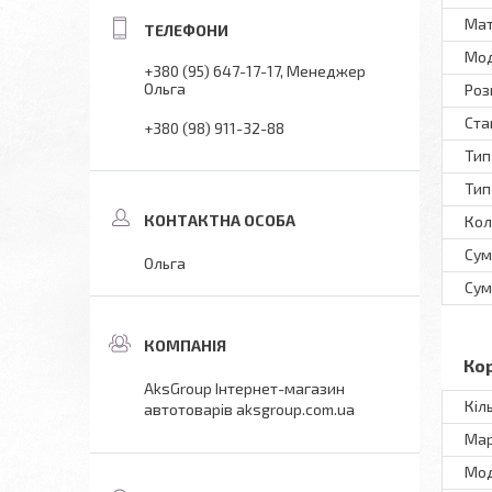
Мат
Мо
+380 (95) 647-17-17
Менеджер
Ольга
Роз
Ста
+380 (98) 911-32-88
Тип
Тип
Кол
Сум
Ольга
Сум
Ко
AksGroup Інтернет-магазин
Кіл
автотоварів aksgroup.com.ua
Мар
Мод