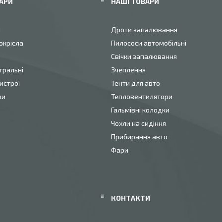
АРИ
НАШІ ТОВАРИ
и
Дроти запалювання
окрісла
Пилососи автомобільні
Свічки запалювання
тральні
Зчеплення
истрої
Тенти для авто
ри
Тепловентилятори
Гальмівні колодки
Чохли на сидіння
Прибирання авто
Фари