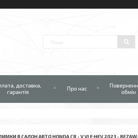
плата, доставка,
Поверненн
Про нас
гарантія
обмін
ИМКИ В САЛОН АВТО HONDA CR - V VI E:HEV 2023 - REZA