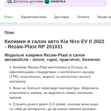
Доступна доставка
Опис
Характеристики
Доставка
Оплата
Умови п
Опис
Килимки в салон авто Kia Niro EV II 2022
- Rezaw-Plast RP 201031
Модельні коврики Rezaw-Plast в салон
автомобіля - якісні, гарні, практичні, безпечні.
Килимки Rezaw-Plast виготовлені в Польщі за
європейськими стандартами з синтетичного каучуку
(ТРЕ): еластичного, міцного та екологічно чистого
матеріалу.
Вони не бояться перепадів температури, зберігають
еластичність взимку, не виділяють ніяких токсичних
запахів.
Служать доволі довго (3-5 років), оскільки вони міцні
та стійкі до витирання і до дії різних хімічних речовин.