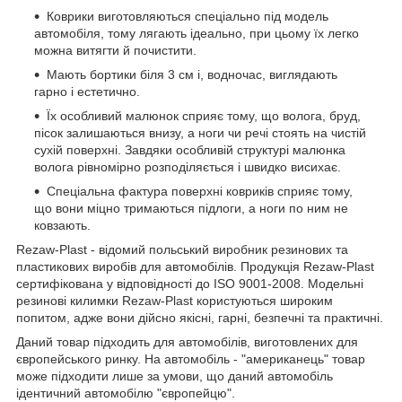
Коврики виготовляються спеціально під модель
автомобіля, тому лягають ідеально, при цьому їх легко
можна витягти й почистити.
Мають бортики біля 3 см і, водночас, виглядають
гарно і естетично.
Їх особливий малюнок сприяє тому, що волога, бруд,
пісок залишаються внизу, а ноги чи речі стоять на чистій
сухій поверхні. Завдяки особливій структурі малюнка
волога рівномірно розподіляється і швидко висихає.
Спеціальна фактура поверхні ковриків сприяє тому,
що вони міцно тримаються підлоги, а ноги по ним не
ковзають.
Rezaw-Plast - відомий польський виробник резинових та
пластикових виробів для автомобілів. Продукція Rezaw-Plast
сертифікована у відповідності до ISO 9001-2008. Модельні
резинові килимки Rezaw-Plast користуються широким
попитом, адже вони дійсно якісні, гарні, безпечні та практичні.
Даний товар підходить для автомобілів, виготовлених для
європейського ринку. На автомобіль - "американець" товар
може підходити лише за умови, що даний автомобіль
ідентичний автомобілю "європейцю".