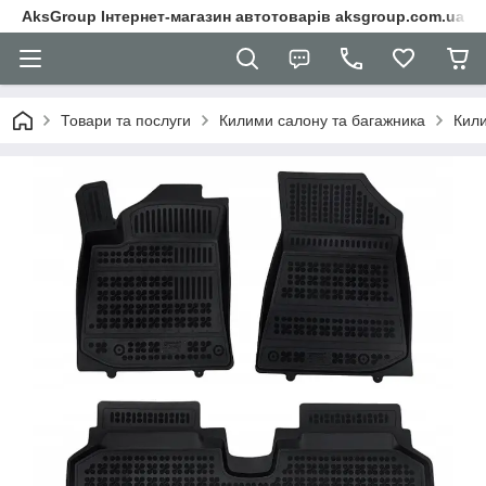
AksGroup Інтернет-магазин автотоварів aksgroup.com.ua
Товари та послуги
Килими салону та багажника
Кили