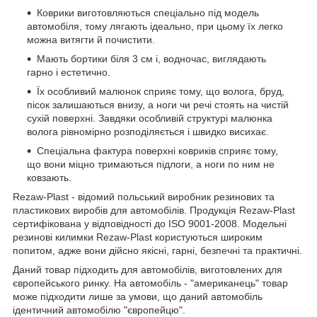
Коврики виготовляються спеціально під модель
автомобіля, тому лягають ідеально, при цьому їх легко
можна витягти й почистити.
Мають бортики біля 3 см і, водночас, виглядають
гарно і естетично.
Їх особливий малюнок сприяє тому, що волога, бруд,
пісок залишаються внизу, а ноги чи речі стоять на чистій
сухій поверхні. Завдяки особливій структурі малюнка
волога рівномірно розподіляється і швидко висихає.
Спеціальна фактура поверхні ковриків сприяє тому,
що вони міцно тримаються підлоги, а ноги по ним не
ковзають.
Rezaw-Plast - відомий польський виробник резинових та
пластикових виробів для автомобілів. Продукція Rezaw-Plast
сертифікована у відповідності до ISO 9001-2008. Модельні
резинові килимки Rezaw-Plast користуються широким
попитом, адже вони дійсно якісні, гарні, безпечні та практичні.
Даний товар підходить для автомобілів, виготовлених для
європейського ринку. На автомобіль - "американець" товар
може підходити лише за умови, що даний автомобіль
ідентичний автомобілю "європейцю".