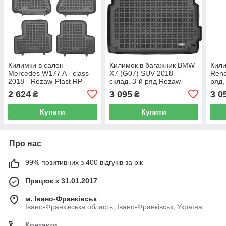
Килимки в салон
Килимок в багажник BMW
Кили
Mercedes W177 A - class
X7 (G07) SUV 2018 -
Renau
2018 - Rezaw-Plast RP
склад. 3-й ряд Rezaw-
ряд,
201724
Plast RP 232154
Reza
2 624
3 095
3 0
₴
₴
Купити
Купити
Про нас
99% позитивних з 400 відгуків за рік
Працює з 31.01.2017
м. Івано-Франківськ
Івано-Франківська область, Івано-Франківськ, Україна
Контакти