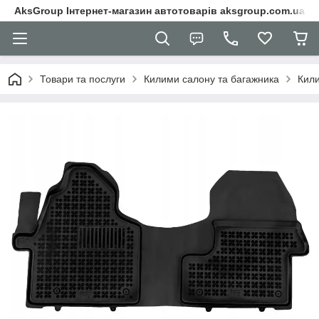
AksGroup Інтернет-магазин автотоварів aksgroup.com.ua
Товари та послуги
Килими салону та багажника
Кили