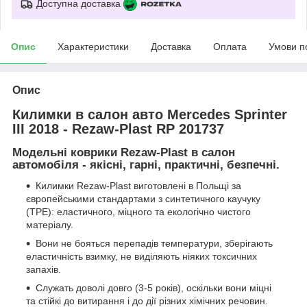
Доступна доставка
Опис
Характеристики
Доставка
Оплата
Умови п
Опис
Килимки в салон авто Mercedes Sprinter
III 2018 - Rezaw-Plast RP 201737
Модельні коврики Rezaw-Plast в салон
автомобіля - якісні, гарні, практичні, безпечні.
Килимки Rezaw-Plast виготовлені в Польщі за
європейськими стандартами з синтетичного каучуку
(ТРЕ): еластичного, міцного та екологічно чистого
матеріалу.
Вони не бояться перепадів температури, зберігають
еластичність взимку, не виділяють ніяких токсичних
запахів.
Служать доволі довго (3-5 років), оскільки вони міцні
та стійкі до витирання і до дії різних хімічних речовин.