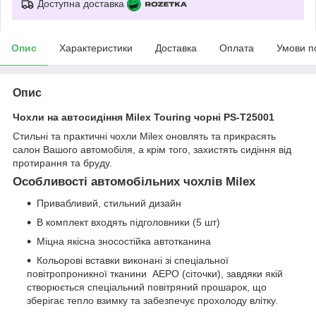
Доступна доставка
Опис
Характеристики
Доставка
Оплата
Умови п
Опис
Чохли на автосидіння Milex Touring чорні PS-T25001
Стильні та практичні чохли Milex оновлять та прикрасять
салон Вашого автомобіля, а крім того, захистять сидіння від
протирання та бруду.
Особливості автомобільних чохлів Milex
Привабливий, стильний дизайн
В комплект входять підголовники (5 шт)
Міцна якісна зносостійка автотканина
Кольорові вставки виконані зі спеціальної
повітропроникної тканини АЕРО (сіточки), завдяки якій
створюється спеціальний повітряний прошарок, що
зберігає тепло взимку та забезпечує прохолоду влітку.