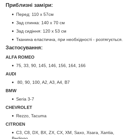
Приблизні заміри:
Перед: 110 х 57см
Зад спинка: 140 х 70 см
Зад сидіння: 120 х 53 см
Тканина еластична, при необхідності - розтягується.
Застосування:
ALFA ROMEO
75, 33, 90, 145, 146, 156, 164, 166
AUDI
80, 90, 100, A2, A3, A4, B7
BMW
Seria 3-7
CHEVROLET
Rezzo, Tacuma
CITROEN
C3, C8, DX, BX, ZX, CX, XM, Saxo, Xsara, Xantia,
Berlingo