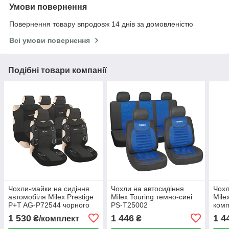
Умови повернення
Повернення товару впродовж 14 днів за домовленістю
Всі умови повернення
Подібні товари компанії
Чохли-майки на сидіння
Чохли на автосидіння
Чохл
автомобіля Milex Prestige
Milex Touring темно-сині
Mile
P+T AG-P72544 чорного
PS-T25002
комп
кольору
коль
1 530
1 446
1 4
₴/комплект
₴