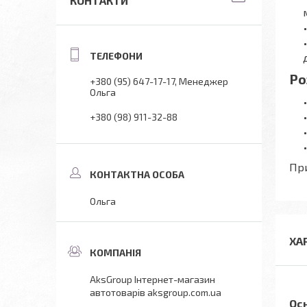
КОНТАКТИ
Ро
+380 (95) 647-17-17
Менеджер
Ольга
+380 (98) 911-32-88
При
Ольга
ХА
AksGroup Інтернет-магазин
автотоварів aksgroup.com.ua
Ос