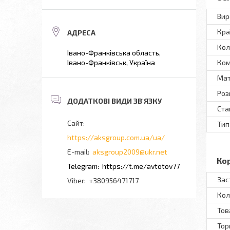
Вир
Кра
Кол
Івано-Франківська область,
Ком
Івано-Франківськ, Україна
Мат
Роз
Ста
Тип
https://aksgroup.com.ua/ua/
aksgroup2009@ukr.net
Ко
https://t.me/avtotov77
Зас
+380956471717
Кол
Тов
Тор