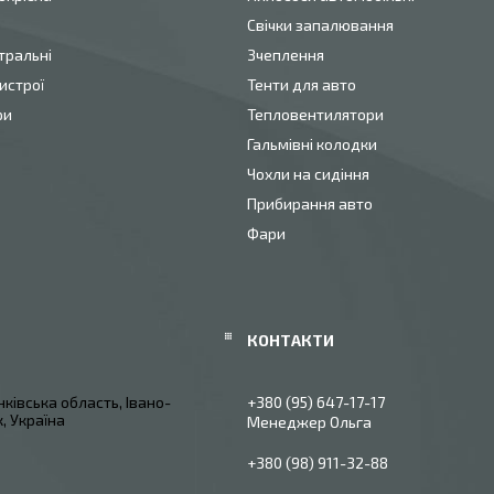
Свічки запалювання
тральні
Зчеплення
истрої
Тенти для авто
ри
Тепловентилятори
Гальмівні колодки
Чохли на сидіння
Прибирання авто
Фари
ківська область, Івано-
+380 (95) 647-17-17
, Україна
Менеджер Ольга
+380 (98) 911-32-88