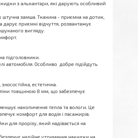
накидки з алькантари, які дарують особливий
к штучна замша. Тканина - приємна на дотик,
а дарує приємні відчуття, розвантажує
ишуканого вигляду.
омфорт.
 на підголовники.
елі автомобіля. Особливо добре підійдуть
 зносостійка, естетична.
 піни товщиною 8 мм, що забезпечує
зменшує накопичення тепла та вологи. Це
зпечує комфорт для водія і пасажирів.
йки для прорізу, який надівається на
безпечує надійне утримання накидки на