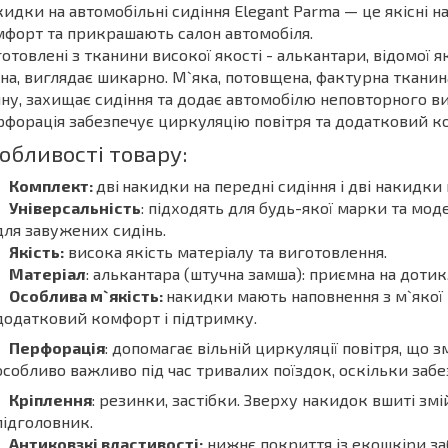
идки на автомобільні сидіння Elegant Parma — це якісні 
форт та прикрашають салон автомобіля.
отовлені з тканини високої якості - алькантари, відомої я
на, виглядає шикарно. М`яка, потовщена, фактурна тканин
ну, захищає сидіння та додає автомобілю неповторного в
форація забезпечує циркуляцію повітря та додатковий к
обливості товару:
Комплект:
дві
накидки на передні сидіння і дві накидки
Універсальність
: підходять для будь-якої марки та мод
для завужених сидінь.
Якість:
висока якість матеріалу та виготовлення.
Матеріал
: алькантара (штучна замша): приємна на дотик,
Особлива м`якість:
накидки мають наповнення з м`якої
додатковий комфорт і підтримку.
Перфорація
: допомагає вільній циркуляції повітря, що 
особливо важливо під час тривалих поїздок, оскільки забе
Кріплення
: резинки, застібки. Зверху накидок вшиті змі
підголовник.
Антиковзкі властивості:
нижнє покриття із екошкіри за