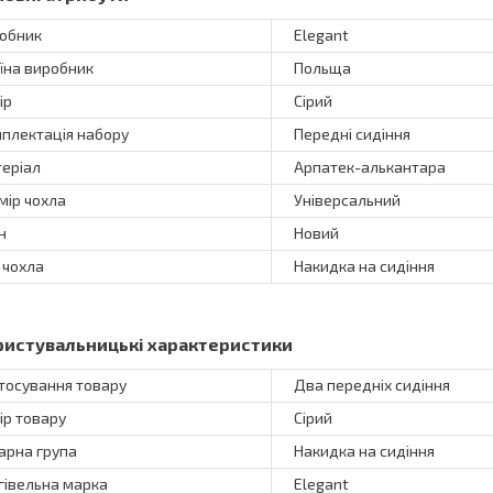
обник
Elegant
їна виробник
Польща
ір
Сірий
плектація набору
Передні сидіння
еріал
Арпатек-алькантара
мір чохла
Універсальний
н
Новий
 чохла
Накидка на сидіння
ристувальницькі характеристики
тосування товару
Два передніх сидіння
ір товару
Сірий
арна група
Накидка на сидіння
гівельна марка
Elegant