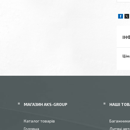
ІН
Цін
МАГАЗИН AKS-GROUP
НАШІ ТОВ
Каталог товарів
Багажник
Головна
Дитячі авт