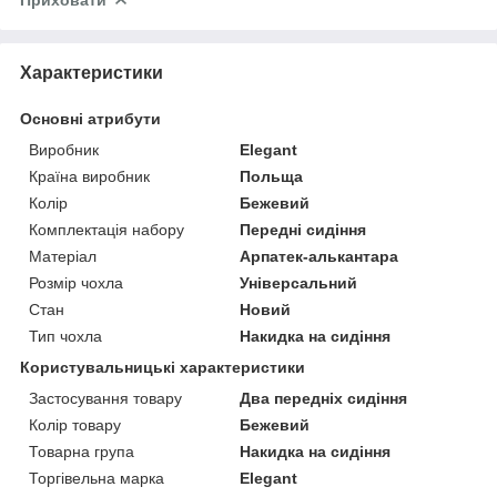
Приховати
Характеристики
Основні атрибути
Виробник
Elegant
Країна виробник
Польща
Колір
Бежевий
Комплектація набору
Передні сидіння
Матеріал
Арпатек-алькантара
Розмір чохла
Універсальний
Стан
Новий
Тип чохла
Накидка на сидіння
Користувальницькі характеристики
Застосування товару
Два передніх сидіння
Колір товару
Бежевий
Товарна група
Накидка на сидіння
Торгівельна марка
Elegant