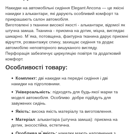
Накидки на автомобільні сидіння Elegant Ancona — це якісні
накидки з алькантари, які дарують особливий комфорт та
прикрашають салон автомобіля.
Виготовлені з тканини високої якості - алькантари, відомої як
штучна замша. Тканина - приємна на дотик, міцна, виглядає
шикарно. М`яка, потовщена, фактурна тканина дарує приємні
відчуття, розвантажує спину, захищає сидіння та додає
автомобілю неповторного вишуканого вигляду.
Перфорація забезпечує циркуляцію повітря та додатковий
комфорт.
Особливості товару:
Комплект:
дві
накидки на передні сидіння і дві
накидки на підголовники.
Універсальність
: підходять для будь-якої марки та
моделі автомобіля. Особливо добре підійдуть для
завужених сидінь.
Якість:
висока якість матеріалу та виготовлення.
Матеріал
: алькантара (штучна замша): приємна на
дотик, зносостійка, естетична.
Особлива м`якість:
накидки мають наповнення з