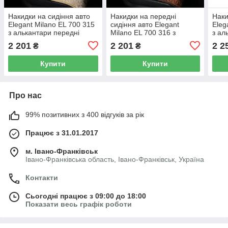
Накидки на сидіння авто
Накидки на передні
Наки
Elegant Milano EL 700 315
сидіння авто Elegant
Eleg
з алькантари передні
Milano EL 700 316 з
з ал
бежеві
алькантари коричневого
беже
2 201
2 201
2 2
₴
₴
кольору
Купити
Купити
Про нас
99% позитивних з 400 відгуків за рік
Працює з 31.01.2017
м. Івано-Франківськ
Івано-Франківська область, Івано-Франківськ, Україна
Контакти
Сьогодні працює з 09:00 до 18:00
Показати весь графік роботи