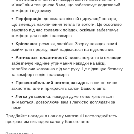
м`якої піни товщиною 8 мм, що забезпечує додатковий
комфорт і підтримку.
Перфорація
: допомагає вільній циркуляції повітря,
що зменшує накопичення тепла та вологи. Це особливо
важливо під час тривалих поїздок, оскільки забезпечує
комфорт для водія і пасажирів.
Кріплення
: резинки, застібки. Зверху накидок вшиті
змійки для прорізу, який надівається на підголовник.
Антиковзкі властивості:
нижнє покриття із екошкіри
забезпечує надійне утримання накидки на місці,
запобігаючи ковзанню під час руху. Це підвищує безпеку
та комфорт водія і пасажирів.
Презентабельний вигляд накидок:
вони не лише
захистять, але й прикрасять салон Вашого авто.
Легка установка
: накидки дуже легко кріпляться і
знімаються, дозволяючи вам з легкістю доглядати за
ними.
Придбайте накидки в нашому магазині і насолоджуйтесь
прекрасним виглядом салону Вашого авто.