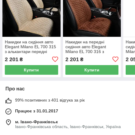
Накидки на сидіння авто
Накидки на передні
Наки
Elegant Milano EL 700 315
сидіння авто Elegant
сиді
з алькантари передні
Milano EL 700 316 з
Mila
бежеві
алькантари коричневого
альк
2 201
2 201
2 0
₴
₴
кольору
коль
Купити
Купити
Про нас
99% позитивних з 401 відгука за рік
Працює з 31.01.2017
м. Івано-Франківськ
Івано-Франківська область, Івано-Франківськ, Україна