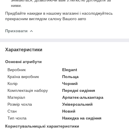
знімаються, дозволяючи вам з легкістю доглядати за
ними.
Придбайте накидки в нашому магазині і насолоджуйтесь
прекрасним виглядом салону Вашого авто
Приховати
Характеристики
Основні атрибути
Виробник
Elegant
Країна виробник
Польща
Колір
Чорний
Комплектація набору
Передні сидіння
Матеріал
Арпатек-алькантара
Розмір чохла
Універсальний
Стан
Новий
Тип чохла
Накидка на сидіння
Користувальницькі характеристики