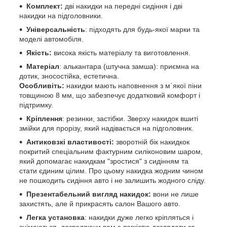
Комплект:
дві
накидки на передні сидіння і дві
накидки на підголовники.
Універсальність
: підходять для будь-якої марки та
моделі автомобіля.
Якість:
висока якість матеріалу та виготовлення.
Матеріал
: алькантара (штучна замша): приємна на
дотик, зносостійка, естетична.
Особливіть:
накидки мають наповнення з м`якої піни
товщиною 8 мм, що забезпечує додатковий комфорт і
підтримку.
Кріплення
: резинки, застібки. Зверху накидок вшиті
змійки для прорізу, який надівається на підголовник.
Антиковзкі властивості:
зворотній бік накидкок
покритий спеціальним фактурним силіконовим шаром,
який допомагає накидкам "зростися" з сидінням та
стати єдиним цілим. Про цьому накидка жодним чином
не пошкодить сидіння авто і не залишить жодного сліду.
Презентабельний вигляд накидок:
вони не лише
захистять, але й прикрасять салон Вашого авто.
Легка установка
: накидки дуже легко кріпляться і