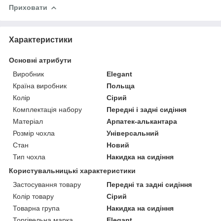
Приховати
Характеристики
Основні атрибути
Виробник
Elegant
Країна виробник
Польща
Колір
Сірий
Комплектація набору
Передні і задні сидіння
Матеріал
Арпатек-алькантара
Розмір чохла
Універсальний
Стан
Новий
Тип чохла
Накидка на сидіння
Користувальницькі характеристики
Застосування товару
Передні та задні сидіння
Колір товару
Сірий
Товарна група
Накидка на сидіння
Торгівельна марка
Elegant