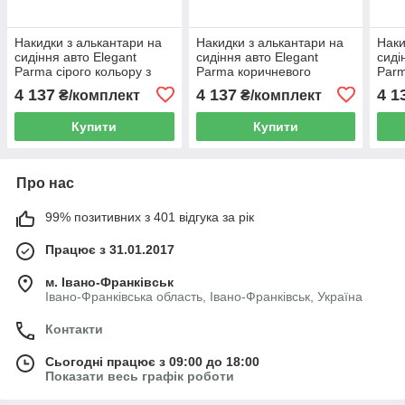
Накидки з алькантари на
Накидки з алькантари на
Наки
сидіння авто Elegant
сидіння авто Elegant
сиді
Parma сірого кольору з
Parma коричневого
Parm
перфорацією EL 700 713
кольору з перфорацією EL
перф
4 137
4 137
4 1
₴/комплект
₴/комплект
700 715
Купити
Купити
Про нас
99% позитивних з 401 відгука за рік
Працює з 31.01.2017
м. Івано-Франківськ
Івано-Франківська область, Івано-Франківськ, Україна
Контакти
Сьогодні працює з 09:00 до 18:00
Показати весь графік роботи