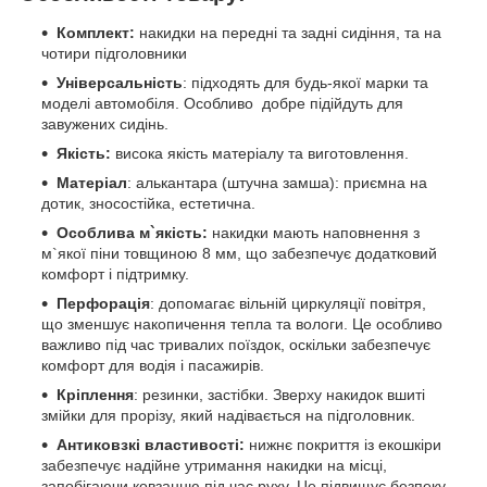
Комплект:
накидки на передні та задні сидіння, та на
чотири підголовники
Універсальність
: підходять для будь-якої марки та
моделі автомобіля. Особливо добре підійдуть для
завужених сидінь.
Якість:
висока якість матеріалу та виготовлення.
Матеріал
: алькантара (штучна замша): приємна на
дотик, зносостійка, естетична.
Особлива м`якість:
накидки мають наповнення з
м`якої піни товщиною 8 мм, що забезпечує додатковий
комфорт і підтримку.
Перфорація
: допомагає вільній циркуляції повітря,
що зменшує накопичення тепла та вологи. Це особливо
важливо під час тривалих поїздок, оскільки забезпечує
комфорт для водія і пасажирів.
Кріплення
: резинки, застібки. Зверху накидок вшиті
змійки для прорізу, який надівається на підголовник.
Антиковзкі властивості:
нижнє покриття із екошкіри
забезпечує надійне утримання накидки на місці,
запобігаючи ковзанню під час руху. Це підвищує безпеку