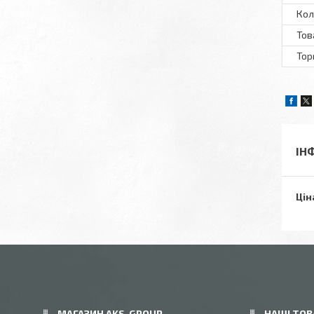
Кол
Тов
Тор
ІН
Цін
МАГАЗИН AKS-GROUP
НАШІ ТОВ