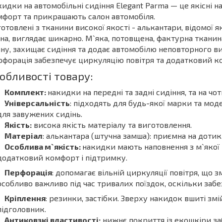
идки на автомобільні сидіння Elegant Parma — це якісні 
форт та прикрашають салон автомобіля.
отовлені з тканини високої якості - алькантари, відомої я
на, виглядає шикарно. М`яка, потовщена, фактурна тканин
ну, захищає сидіння та додає автомобілю неповторного в
форація забезпечує циркуляцію повітря та додатковий к
обливості товару:
Комплект:
накидки на передні та задні сидіння, та на ч
Універсальність
: підходять для будь-якої марки та мод
для завужених сидінь.
Якість:
висока якість матеріалу та виготовлення.
Матеріал
: алькантара (штучна замша): приємна на дотик,
Особлива м`якість:
накидки мають наповнення з м`якої
додатковий комфорт і підтримку.
Перфорація
: допомагає вільній циркуляції повітря, що 
особливо важливо під час тривалих поїздок, оскільки забе
Кріплення
: резинки, застібки. Зверху накидок вшиті змі
підголовник.
Антиковзкі властивості:
нижнє покриття із екошкіри за