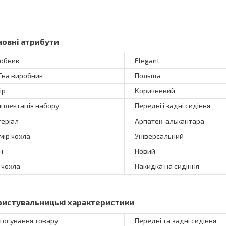
новні атрибути
обник
Elegant
їна виробник
Польща
ір
Коричневий
плектація набору
Передні і задні сидіння
еріал
Арпатек-алькантара
мір чохла
Універсальний
н
Новий
 чохла
Накидка на сидіння
ристувальницькі характеристики
тосування товару
Передні та задні сидіння