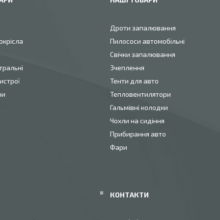
и
Дроти запалювання
окрісла
Пилососи автомобільні
Свічки запалювання
тральні
Зчеплення
истрої
Тенти для авто
ри
Тепловентилятори
Гальмівні колодки
Чохли на сидіння
Прибирання авто
Фари