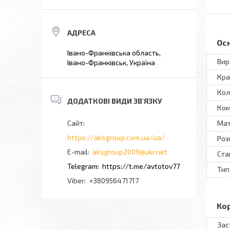
Ос
Івано-Франківська область,
Вир
Івано-Франківськ, Україна
Кра
Кол
Ком
Мат
https://aksgroup.com.ua/ua/
Роз
aksgroup2009@ukr.net
Ста
https://t.me/avtotov77
Тип
+380956471717
Ко
Зас