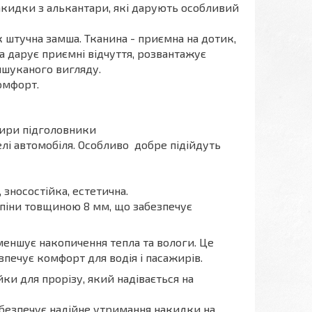
накидки з алькантари, які дарують особливий
к штучна замша. Тканина - приємна на дотик,
а дарує приємні відчуття, розвантажує
ишуканого вигляду.
омфорт.
отири підголовники
елі автомобіля. Особливо добре підійдуть
 зносостійка, естетична.
 піни товщиною 8 мм, що забезпечує
зменшує накопичення тепла та вологи. Це
зпечує комфорт для водія і пасажирів.
йки для прорізу, який надівається на
безпечує надійне утримання накидки на