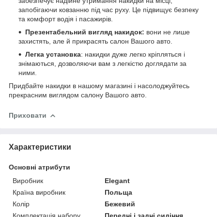
забезпечує надійне утримання накидки на місці,
запобігаючи ковзанню під час руху. Це підвищує безпеку
та комфорт водія і пасажирів.
Презентабельний вигляд накидок:
вони не лише
захистять, але й прикрасять салон Вашого авто.
Легка установка
: накидки дуже легко кріпляться і
знімаються, дозволяючи вам з легкістю доглядати за
ними.
Придбайте накидки в нашому магазині і насолоджуйтесь
прекрасним виглядом салону Вашого авто.
Приховати
Характеристики
Основні атрибути
Виробник
Elegant
Країна виробник
Польща
Колір
Бежевий
Комплектація набору
Передні і задні сидіння