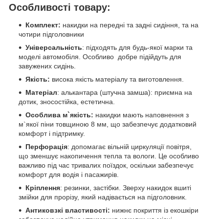
Особливості товару:
Комплект:
накидки на передні та задні сидіння, та на
чотири підголовники
Універсальність
: підходять для будь-якої марки та
моделі автомобіля. Особливо добре підійдуть для
завужених сидінь.
Якість:
висока якість матеріалу та виготовлення.
Матеріал
: алькантара (штучна замша): приємна на
дотик, зносостійка, естетична.
Особлива м`якість:
накидки мають наповнення з
м`якої піни товщиною 8 мм, що забезпечує додатковий
комфорт і підтримку.
Перфорація
: допомагає вільній циркуляції повітря,
що зменшує накопичення тепла та вологи. Це особливо
важливо під час тривалих поїздок, оскільки забезпечує
комфорт для водія і пасажирів.
Кріплення
: резинки, застібки. Зверху накидок вшиті
змійки для прорізу, який надівається на підголовник.
Антиковзкі властивості:
нижнє покриття із екошкіри