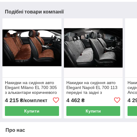
Подібні товари компанії
Накидки на сидіння авто
Накидки на сидіння авто
Наки
Elegant Milano EL 700 305
Elegant Napoli EL 700 113
сиді
з алькантари коричневого
передні та задні з
Anco
кольору
алькантари сірі
перф
4 215
4 462
4 2
₴/комплект
₴
Купити
Купити
Про нас