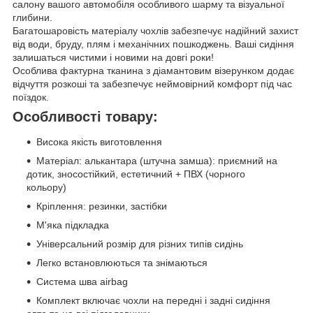
салону вашого автомобіля особливого шарму та візуальної
глибини.
Багатошаровість матеріалу чохлів забезпечує надійний захист
від води, бруду, плям і механічних пошкоджень. Ваші сидіння
залишаться чистими і новими на довгі роки!
Особлива фактурна тканина з діамантовим візерунком додає
відчуття розкоші та забезпечує неймовірний комфорт під час
поїздок.
Особливості товару:
Висока якість виготовлення
Матеріал: алькантара (штучна замша): приємний на
дотик, зносостійкий, естетичний + ПВХ (чорного
кольору)
Кріплення: резинки, застібки
М'яка підкладка
Універсальний розмір для різних типів сидінь
Легко встановлюються та знімаються
Система шва airbag
Комплект включає чохли на передні і задні сидіння