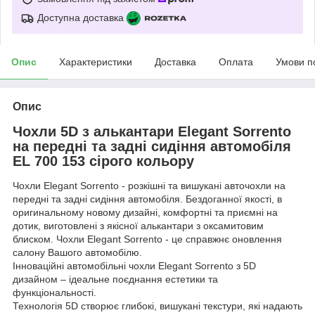
Доступна доставка
Опис
Характеристики
Доставка
Оплата
Умови п
Опис
Чохли 5D з алькантари Elegant Sorrento
на передні та задні сидіння автомобіля
EL 700 153 сірого кольору
Чохли Elegant Sorrento - розкішні та вишукані авточохли на
передні та задні сидіння автомобіля. Бездоганної якості, в
оригинальному новому дизайні, комфортні та приємні на
дотик, виготовлені з якісної алькантари з оксамитовим
блиском. Чохли Elegant Sorrento - це справжнє оновлення
салону Вашого автомобілю.
Інноваційні автомобільні чохли Elegant Sorrento з 5D
дизайном – ідеальне поєднання естетики та
функціональності.
Технологія 5D створює глибокі, вишукані текстури, які надають