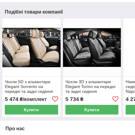
Подібні товари компанії
Чохли 5D з алькантари
Чохли 3D з алькантари
Наки
Elegant Sorrento на
Elegant Torino на передні
сиді
передні та задні сидіння
та задні сидіння
Napo
автомобіля EL 700 154
автомобіля EL 700 123 сірі
та з
5 474
5 734
4 2
₴/комплект
₴
бежеві
Купити
Купити
Про нас