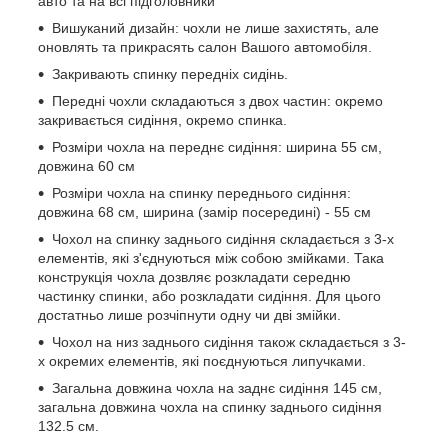
авто та на всі підголовники
Вишуканий дизайн: чохли не лише захистять, але
оновлять та прикрасять салон Вашого автомобіля.
Закривають спинку передніх сидінь.
Передні чохли складаються з двох частин: окремо
закривається сидіння, окремо спинка.
Розміри чохла на переднє сидіння: ширина 55 см,
довжина 60 см
Розміри чохла на спинку переднього сидіння:
довжина 68 см, ширина (замір посередині) - 55 см
Чохол на спинку заднього сидіння складається з 3-х
елементів, які з'єднуються між собою змійками. Така
конструкція чохла дозвляє розкладати середню
частинку спинки, або розкладати сидіння. Для цього
достатньо лише розчіпнути одну чи дві змійки.
Чохол на низ заднього сидіння також складається з 3-
х окремих елементів, які поєднуються липучками.
Загальна довжина чохла на заднє сидіння 145 см,
загальна довжина чохла на спинку заднього сидіння
132.5 см.