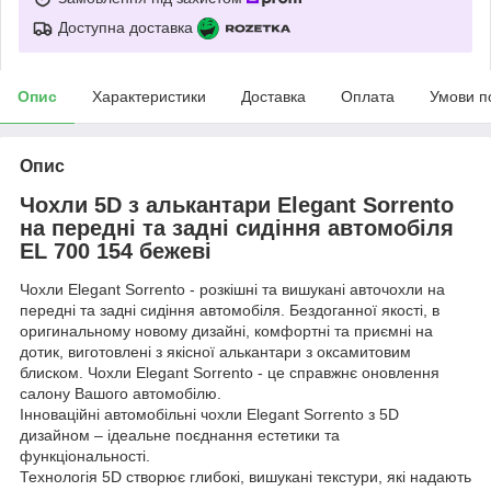
Доступна доставка
Опис
Характеристики
Доставка
Оплата
Умови п
Опис
Чохли 5D з алькантари Elegant Sorrento
на передні та задні сидіння автомобіля
EL 700 154 бежеві
Чохли Elegant Sorrento - розкішні та вишукані авточохли на
передні та задні сидіння автомобіля. Бездоганної якості, в
оригинальному новому дизайні, комфортні та приємні на
дотик, виготовлені з якісної алькантари з оксамитовим
блиском. Чохли Elegant Sorrento - це справжнє оновлення
салону Вашого автомобілю.
Інноваційні автомобільні чохли Elegant Sorrento з 5D
дизайном – ідеальне поєднання естетики та
функціональності.
Технологія 5D створює глибокі, вишукані текстури, які надають