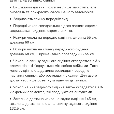
авто та на всі підголовники
Вишуканий дизайн: чохли не лише захистять, але
оновлять та прикрасять салон Вашого автомобіля.
Закривають спинку передніх сидінь.
Передні чохли складаються з двох частин: окремо
закривається сидіння, окремо спинка.
Розміри чохла на переднє сидіння: ширина 55 см,
довжина 60 см
Розміри чохла на спинку переднього сидіння:
довжина 68 см, ширина (замір посередині) - 55 см
Чохол на спинку заднього сидіння складається з 3-х
елементів, які з'єднуються між собою змійками. Така
конструкція чохла дозвляє розкладати середню
частинку спинки, або розкладати сидіння. Для цього
достатньо лише розчіпнути одну чи дві змійки.
Чохол на низ заднього сидіння також складається з 3-
х окремих елементів, які поєднуються липучками.
Загальна довжина чохла на заднє сидіння 145 см,
загальна довжина чохла на спинку заднього сидіння
132.5 см.