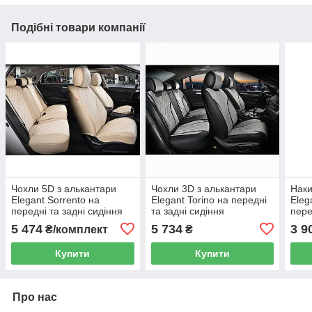
Подібні товари компанії
Чохли 5D з алькантари
Чохли 3D з алькантари
Наки
Elegant Sorrento на
Elegant Torino на передні
Eleg
передні та задні сидіння
та задні сидіння
пере
автомобіля EL 700 154
автомобіля EL 700 123 сірі
альк
5 474
5 734
3 9
₴/комплект
₴
бежеві
Купити
Купити
Про нас