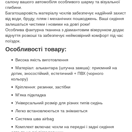
салону вашого автомобіля особливого шарму та візуальної
глибини.
Багатошаровість матеріалу чохлів забезпечує надійний захист
від води, бруду, плям і механічних пошкоджень. Ваші сидіння
залишаться чистими і новими на довгі роки!
Особлива фактурна тканина з діамантовим візерунком додає
відчуття розкоші та забезпечує неймовірний комфорт під час
поїздок.
Особливості товару:
Висока якість виготовлення
Матеріал: алькантара (штучна замша): приємний на
дотик, зносостійкий, естетичний + ПВХ (чорного
кольору)
Кріплення: резинки, застібки
М'яка підкладка
Універсальний розмір для різних типів сидінь
Легко встановлюються та знімаються
Система шва airbag
Комплект включає чохли на передні і задні сидіння