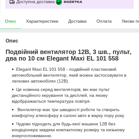
Доступна доставка
Опис
Характеристики
Доставка
Оплата
Умови п
Опис
Подвійний вентилятор 12В, 3 шв., пульт,
два по 10 см Elegant Maxi EL 101 558
Elegant Maxi EL 101 558 - подвійний пластиковий
автомобільний вентилятор, який можна застосовувати в
легкових автомобілях (12В).
Це новинка серед вентиляторів, він має пульт
дистанційного керування та дисплей, на якому
відобрражається температура повітря.
Вентилятор має три швидкості роботи та створить
комфортну атмосферу в салоні авто в жарку пору року.
Чудово підходить для будь-якої машини 12В без
кондіціонера завдяки компактному розміру та низькому
енергоспоживанню.