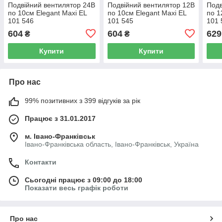
Подвійний вентилятор 24В
Подвійний вентилятор 12В
Подв
по 10см Elegant Maxi EL
по 10см Elegant Maxi EL
по 1
101 546
101 545
101 
604
604
629
₴
₴
Купити
Купити
Про нас
99% позитивних з 399 відгуків за рік
Працює з 31.01.2017
м. Івано-Франківськ
Івано-Франківська область, Івано-Франківськ, Україна
Контакти
Сьогодні працює з 09:00 до 18:00
Показати весь графік роботи
Про нас