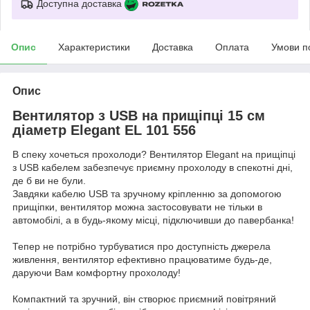
Доступна доставка
Опис
Характеристики
Доставка
Оплата
Умови п
Опис
Вентилятор з USB на прищіпці 15 см
діаметр Elegant EL 101 556
В спеку хочеться прохолоди? Вентилятор Elegant на прищіпці
з USB кабелем забезпечує приємну прохолоду в спекотні дні,
де б ви не були.
Завдяки кабелю USB та зручному кріпленню за допомогою
прищіпки, вентилятор можна застосовувати не тільки в
автомобілі, а в будь-якому місці, підключивши до павербанка!
Тепер не потрібно турбуватися про доступність джерела
живлення, вентилятор ефективно працюватиме будь-де,
даруючи Вам комфортну прохолоду!
Компактний та зручний, він створює приємний повітряний