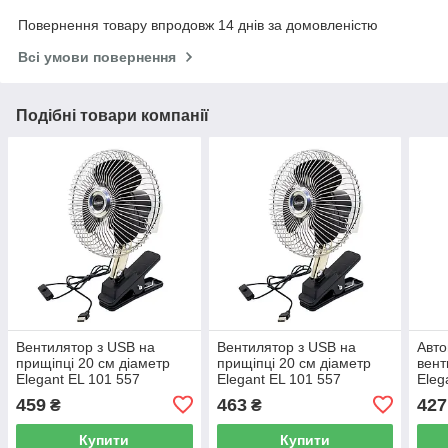
Повернення товару впродовж 14 днів за домовленістю
Всі умови повернення
Подібні товари компанії
Вентилятор з USB на
Вентилятор з USB на
Авто
прищіпці 20 см діаметр
прищіпці 20 см діаметр
вент
Elegant EL 101 557
Elegant EL 101 557
Eleg
459
463
427
₴
₴
Купити
Купити