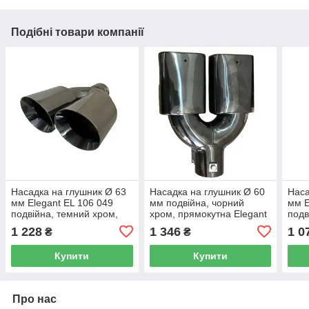
Подібні товари компанії
Насадка на глушник Ø 63
Насадка на глушник Ø 60
Наса
мм Elegant EL 106 049
мм подвійна, чорний
мм E
подвійна, темний хром,
хром, прямокутна Elegant
подв
кругла (0352-BK)
EL 106 046
1 228
1 346
1 0
₴
₴
Купити
Купити
Про нас