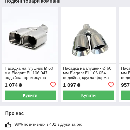
Подібні товари компанії
Насадка на глушник Ø 60
Насадка на глушник Ø 60
Наса
мм Elegant EL 106 047
мм Elegant EL 106 054
мм E
подвійна, прямокутна
подвійна, кругла форма
подв
1 074
1 097
957
₴
₴
Купити
Купити
Про нас
99% позитивних з 401 відгука за рік