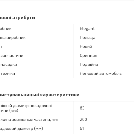
новні атрибути
обник
Elegant
їна виробник
Польща
н
Новий
 запчастини
Оригінал
 насадки
Подвійна
 техніки
Легковий автомобіль
ристувальницькі характеристики
нішній діаметр посадочної
63
тини (мм)
жина зовнішньої частини, мм
200
адковий діаметр (мм)
61