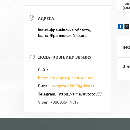
Тов
(мм
Івано-Франківська область,
Івано-Франківськ, Україна
ІН
Цін
https://aksgroup.com.ua/ua/
aksgroup2009@ukr.net
https://t.me/avtotov77
+380956471717