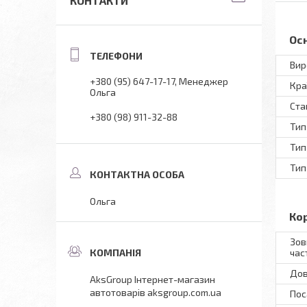
КОНТАКТИ
Ос
Вир
+380 (95) 647-17-17
Менеджер
Кра
Ольга
Ста
+380 (98) 911-32-88
Тип
Тип
Тип
Ольга
Ко
Зов
час
Дов
AksGroup Інтернет-магазин
автотоварів aksgroup.com.ua
Пос