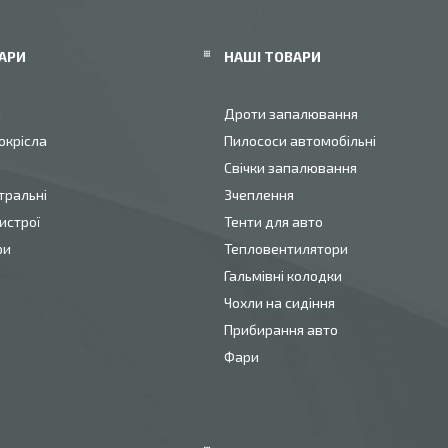
АРИ
НАШІ ТОВАРИ
и
Дроти запалювання
окрісла
Пилососи автомобільні
Свічки запалювання
тральні
Зчеплення
истрої
Тенти для авто
ри
Тепловентилятори
Гальмівні колодки
Чохли на сидіння
Прибирання авто
Фари