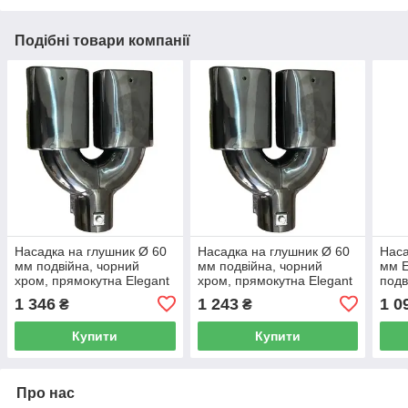
Подібні товари компанії
Насадка на глушник Ø 60
Насадка на глушник Ø 60
Наса
мм подвійна, чорний
мм подвійна, чорний
мм E
хром, прямокутна Elegant
хром, прямокутна Elegant
подв
EL 106 046
EL 106 046
1 346
1 243
1 0
₴
₴
Купити
Купити
Про нас