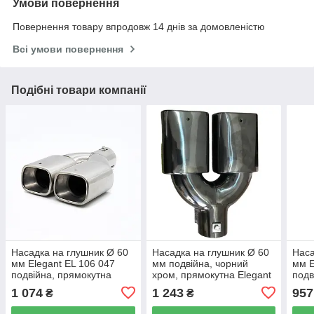
Умови повернення
Повернення товару впродовж 14 днів за домовленістю
Всі умови повернення
Подібні товари компанії
Насадка на глушник Ø 60
Насадка на глушник Ø 60
Наса
мм Elegant EL 106 047
мм подвійна, чорний
мм E
подвійна, прямокутна
хром, прямокутна Elegant
подв
EL 106 046
1 074
1 243
957
₴
₴